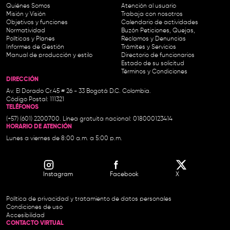
Quiénes Somos
Atención al usuario
Misión y Visión
Trabaja con nosotros
Objetivos y funciones
Calendario de actividades
Normatividad
Buzón Peticiones, Quejas,
Políticas y Planes
Reclamos y Denuncias
Informes de Gestión
Trámites y Servicios
Manual de producción y estilo
Directorio de funcionarios
Estado de su solicitud
Términos y Condiciones
DIRECCIÓN
Av. El Dorado Cr.45 # 26 - 33 Bogotá D.C. Colombia.
Código Postal: 111321
TELÉFONOS
(+57) (601) 2200700. Línea gratuita nacional: 018000123414
HORARIO DE ATENCIÓN
Lunes a viernes de 8:00 a.m. a 5:00 p.m.
Instagram
Facebook
X
Política de privacidad y tratamiento de datos personales
Condiciones de uso
Accesibilidad
CONTACTO VIRTUAL