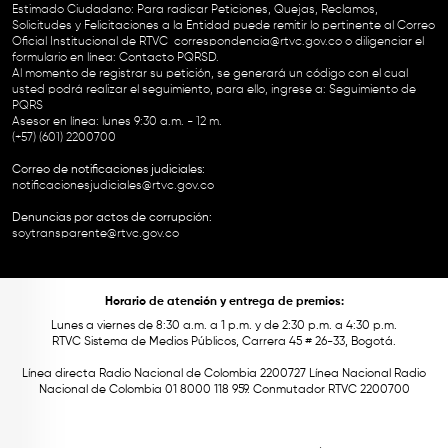
Estimado Ciudadano: Para radicar Peticiones, Quejas, Reclamos,
Solicitudes y Felicitaciones a la Entidad puede remitir lo pertinente al Correo
Oficial Institucional de RTVC
correspondencia@rtvc.gov.co
o diligenciar el
formulario en línea:
Contacto PQRSD.
Al momento de registrar su petición, se generará un código con el cual
usted podrá realizar el seguimiento, para ello, ingrese a:
Seguimiento de
PQRS
Asesor en línea: lunes 9:30 a.m. - 12 m.
(+57) (601) 2200700
Correo de notificaciones judiciales:
notificacionesjudiciales@rtvc.gov.co
Denuncias por actos de corrupción:
soytransparente@rtvc.gov.co
Horario de atención y entrega de premios:
Lunes a viernes de 8:30 a.m. a 1 p.m. y de 2:30 p.m. a 4:30 p.m.
RTVC Sistema de Medios Públicos, Carrera 45 # 26-33, Bogotá.
Línea directa Radio Nacional de Colombia 2200727 Línea Nacional Radio
Nacional de Colombia 01 8000 118 959. Conmutador RTVC 2200700