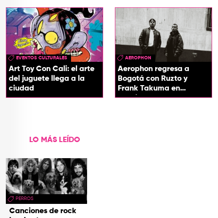
EVENTOS CULTURALES
AEROPHON
Art Toy Con Cali: el arte
Aerophon regresa a
del juguete llega a la
Bogotá con Ruzto y
ciudad
Frank Takuma en
concierto
LO MÁS LEÍDO
PERROS
Canciones de rock