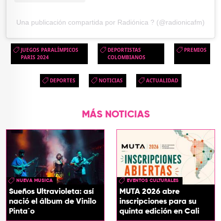
Una publicación compartida por Radiónica ? (@radionicafm)
JUEGOS PARALÍMPICOS
DEPORTISTAS
PREMIOS
PARIS 2024
COLOMBIANOS
DEPORTES
NOTICIAS
ACTUALIDAD
MÁS NOTICIAS
NUEVA MUSICA
EVENTOS CULTURALES
Sueños Ultravioleta: así
MUTA 2026 abre
nació el álbum de Vinilo
inscripciones para su
Pinta´o
quinta edición en Cali