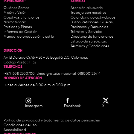
Institucional-
Servicios
Quiénes Somos
Atención al usuario
Misión y Visión
Trabaja con nosotros
Objetivos y funciones
Calendario de actividades
Normatividad
Buzón Peticiones, Quejas,
Políticas y Planes
Reclamos y Denuncias
Informes de Gestión
Trámites y Servicios
Manual de producción y estilo
Directorio de funcionarios
Estado de su solicitud
Términos y Condiciones
DIRECCIÓN
Av. El Dorado Cr.45 # 26 - 33 Bogotá D.C. Colombia.
Código Postal: 111321
TELÉFONOS
(+57) (601) 2200700. Línea gratuita nacional: 018000123414
HORARIO DE ATENCIÓN
Lunes a viernes de 8:00 a.m. a 5:00 p.m.
Instagram
Facebook
X
Política de privacidad y tratamiento de datos personales
Condiciones de uso
Accesibilidad