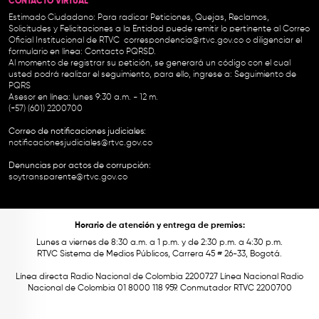
CONTACTO VIRTUAL
Estimado Ciudadano: Para radicar Peticiones, Quejas, Reclamos,
Solicitudes y Felicitaciones a la Entidad puede remitir lo pertinente al Correo
Oficial Institucional de RTVC
correspondencia@rtvc.gov.co
o diligenciar el
formulario en línea:
Contacto PQRSD.
Al momento de registrar su petición, se generará un código con el cual
usted podrá realizar el seguimiento, para ello, ingrese a:
Seguimiento de
PQRS
Asesor en línea: lunes 9:30 a.m. - 12 m.
(+57) (601) 2200700
Correo de notificaciones judiciales:
notificacionesjudiciales@rtvc.gov.co
Denuncias por actos de corrupción:
soytransparente@rtvc.gov.co
Horario de atención y entrega de premios:
Lunes a viernes de 8:30 a.m. a 1 p.m. y de 2:30 p.m. a 4:30 p.m.
RTVC Sistema de Medios Públicos, Carrera 45 # 26-33, Bogotá.
Línea directa Radio Nacional de Colombia 2200727 Línea Nacional Radio
Nacional de Colombia 01 8000 118 959. Conmutador RTVC 2200700