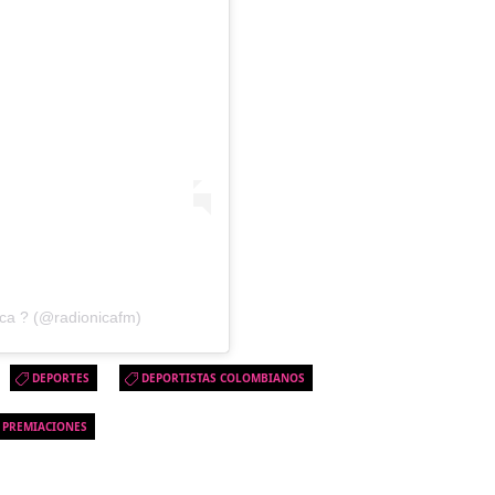
ica ? (@radionicafm)
DEPORTES
DEPORTISTAS COLOMBIANOS
PREMIACIONES