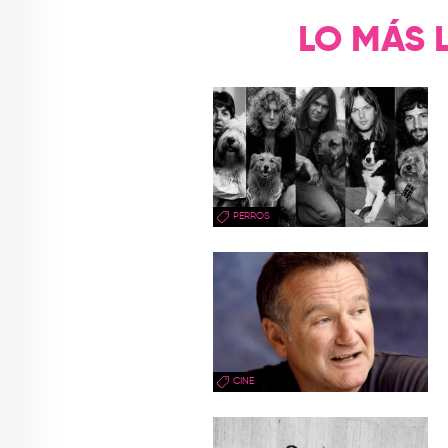
LO MÁS 
PERROS
CINE