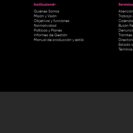
Institucional-
Servicios
Quiénes Somos
Atención
Misión y Visión
Trabaja 
Objetivos y funciones
Calendar
Normatividad
Buzón Pe
Políticas y Planes
Denunci
Informes de Gestión
Trámites 
Manual de producción y estilo
Director
Estado d
Términos
Lunes a viernes de 8:30 a.m. a 1 p
RTVC Sistema de Medios Públicos,