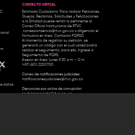
CONTACTO VIRTUAL
.C.
Estimado Ciudadano: Para radicar Peticiones,
Quejas, Reclamos, Solicitudes y Felicitaciones
a la Entidad puede remitir lo pertinente al
Correo Oficial Institucional de RTVC
correspondencia@rtvc.gov.co
o diligenciar el
ional:
formulario en línea:
Contacto PQRSD.
Al momento de registrar su petición, se
generará un código con el cual usted podrá
.m.
realizar el seguimiento, para ello, ingrese a:
Seguimiento de PQRS
Asesor en línea: lunes 9:30 a.m. - 12 m.
(+57) (601) 2200700
X
Correo de notificaciones judiciales:
notificacionesjudiciales@rtvc.gov.co
de datos
Denuncias por actos de corrupción:
soytransparente@rtvc.gov.co
Colombia 2200727 Línea Nacional Radio
 118 959. Conmutador RTVC 2200700