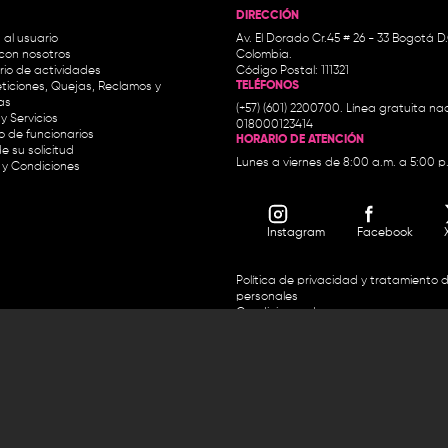
DIRECCIÓN
 al usuario
Av. El Dorado Cr.45 # 26 - 33 Bogotá D
con nosotros
Colombia.
io de actividades
Código Postal: 111321
TELÉFONOS
ticiones, Quejas, Reclamos y
as
(+57) (601) 2200700. Línea gratuita nac
y Servicios
018000123414
io de funcionarios
HORARIO DE ATENCIÓN
e su solicitud
Lunes a viernes de 8:00 a.m. a 5:00 p
 y Condiciones
Instagram
Facebook
Política de privacidad y tratamiento 
personales
Condiciones de uso
Accesibilidad
Horario de atención y entrega de premios:
.m. y de 2:30 p.m. a 4:30 p.m.
Línea directa Radio Nacional de 
 Carrera 45 # 26-33, Bogotá.
Nacional de Colombia 01 8000