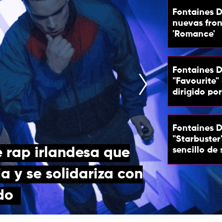
Fontaines D
nuevas fron
'Romance'
Fontaines D
"Favourite"
dirigido po
Fontaines D
"Starbuster
 rap irlandesa que
sencillo de
a y se solidariza con
do