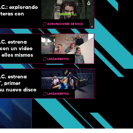
.C.: explorando
teras con
AGRUPACIONES DE ROCK
.C. estrena
 con un video
r ellos mismos
LANZAMIENTOS
.C. estrena
", primer
 su nuevo disco
LANZAMIENTOS
Falleció Dolore