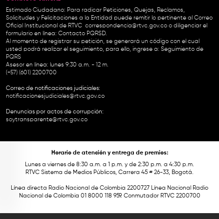
Estimado Ciudadano: Para radicar Peticiones, Quejas, Reclamos,
Solicitudes y Felicitaciones a la Entidad puede remitir lo pertinente al Correo
Oficial Institucional de RTVC
correspondencia@rtvc.gov.co
o diligenciar el
formulario en línea:
Contacto PQRSD.
Al momento de registrar su petición, se generará un código con el cual
usted podrá realizar el seguimiento, para ello, ingrese a:
Seguimiento de
PQRS
Asesor en línea: lunes 9:30 a.m. - 12 m.
(+57) (601) 2200700
Correo de notificaciones judiciales:
notificacionesjudiciales@rtvc.gov.co
Denuncias por actos de corrupción:
soytransparente@rtvc.gov.co
Horario de atención y entrega de premios:
Lunes a viernes de 8:30 a.m. a 1 p.m. y de 2:30 p.m. a 4:30 p.m.
RTVC Sistema de Medios Públicos, Carrera 45 # 26-33, Bogotá.
Línea directa Radio Nacional de Colombia 2200727 Línea Nacional Radio
Nacional de Colombia 01 8000 118 959. Conmutador RTVC 2200700