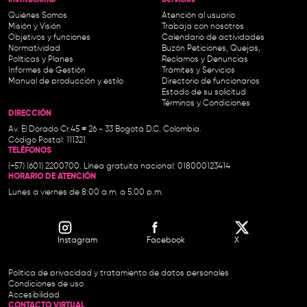
Institucional-
Servicios
Quiénes Somos
Atención al usuario
Misión y Visión
Trabaja con nosotros
Objetivos y funciones
Calendario de actividades
Normatividad
Buzón Peticiones, Quejas,
Políticas y Planes
Reclamos y Denuncias
Informes de Gestión
Trámites y Servicios
Manual de producción y estilo
Directorio de funcionarios
Estado de su solicitud
Términos y Condiciones
DIRECCIÓN
Av. El Dorado Cr.45 # 26 - 33 Bogotá D.C. Colombia.
Código Postal: 111321
TELÉFONOS
(+57) (601) 2200700. Línea gratuita nacional: 018000123414
HORARIO DE ATENCIÓN
Lunes a viernes de 8:00 a.m. a 5:00 p.m.
Instagram
Facebook
X
Política de privacidad y tratamiento de datos personales
Condiciones de uso
Accesibilidad
CONTACTO VIRTUAL