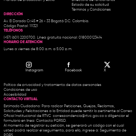
Estado de su solicitud
Términos y Condiciones
DIRECCIÓN
Av. El Dorado Cr.45 # 26 - 33 Bogotá D.C. Colombia.
Código Postal: 111321
TELÉFONOS
(+57) (601) 2200700. Línea gratuita nacional: 018000123414
HORARIO DE ATENCIÓN
Lunes a viernes de 8:00 a.m. a 5:00 p.m.
Instagram
Facebook
X
Política de privacidad y tratamiento de datos personales
Condiciones de uso
Accesibilidad
CONTACTO VIRTUAL
Estimado Ciudadano: Para radicar Peticiones, Quejas, Reclamos,
Solicitudes y Felicitaciones a la Entidad puede remitir lo pertinente al Correo
Oficial Institucional de RTVC
correspondencia@rtvc.gov.co
o diligenciar el
formulario en línea:
Contacto PQRSD.
Al momento de registrar su petición, se generará un código con el cual
usted podrá realizar el seguimiento, para ello, ingrese a:
Seguimiento de
PQRS