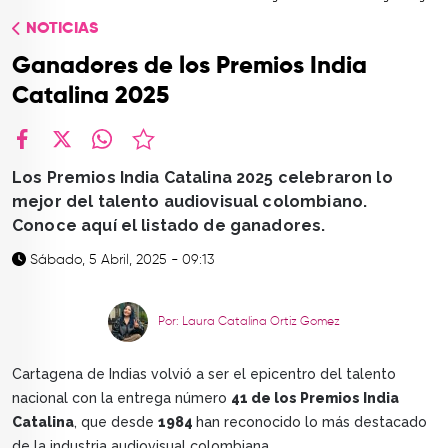
TOP
NOTICIAS
QUIÉNES SOMOS
Ganadores de los Premios India
CONTACTO
Catalina 2025
facebook
X
whatsapp
Los Premios India Catalina 2025 celebraron lo
mejor del talento audiovisual colombiano.
Conoce aquí el listado de ganadores.
Sábado, 5 Abril, 2025 - 09:13
Por: Laura Catalina Ortiz Gomez
Cartagena de Indias volvió a ser el epicentro del talento
nacional con la entrega número
41 de los Premios India
Catalina
, que desde
1984
han reconocido lo más destacado
de la industria audiovisual colombiana.