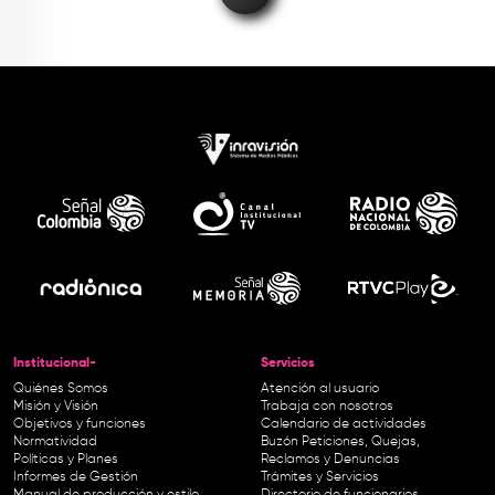
Institucional-
Servicios
Quiénes Somos
Atención al usuario
Misión y Visión
Trabaja con nosotros
Objetivos y funciones
Calendario de actividades
Normatividad
Buzón Peticiones, Quejas,
Políticas y Planes
Reclamos y Denuncias
Informes de Gestión
Trámites y Servicios
Manual de producción y estilo
Directorio de funcionarios