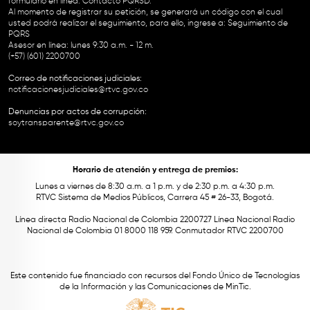
formulario en línea:
Contacto PQRSD.
Al momento de registrar su petición, se generará un código con el cual
usted podrá realizar el seguimiento, para ello, ingrese a:
Seguimiento de
PQRS
Asesor en línea: lunes 9:30 a.m. - 12 m.
(+57) (601) 2200700
Correo de notificaciones judiciales:
notificacionesjudiciales@rtvc.gov.co
Denuncias por actos de corrupción:
soytransparente@rtvc.gov.co
Horario de atención y entrega de premios:
Lunes a viernes de 8:30 a.m. a 1 p.m. y de 2:30 p.m. a 4:30 p.m.
RTVC Sistema de Medios Públicos, Carrera 45 # 26-33, Bogotá.
Línea directa Radio Nacional de Colombia 2200727 Línea Nacional Radio
Nacional de Colombia 01 8000 118 959. Conmutador RTVC 2200700
Este contenido fue financiado con recursos del Fondo Único de Tecnologías
de la Información y las Comunicaciones de MinTic.