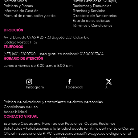
Normatividad
Buzón Peticiones, Quejas,
Políticas y Planes
Reclamos y Denuncias
Informes de Gestión
Trámites y Servicios
Manual de producción y estilo
Directorio de funcionarios
Estado de su solicitud
Términos y Condiciones
DIRECCIÓN
Av. El Dorado Cr.45 # 26 - 33 Bogotá D.C. Colombia.
Código Postal: 111321
TELÉFONOS
(+57) (601) 2200700. Línea gratuita nacional: 018000123414
HORARIO DE ATENCIÓN
Lunes a viernes de 8:00 a.m. a 5:00 p.m.
Instagram
Facebook
X
Política de privacidad y tratamiento de datos personales
Condiciones de uso
Accesibilidad
CONTACTO VIRTUAL
Estimado Ciudadano: Para radicar Peticiones, Quejas, Reclamos,
Solicitudes y Felicitaciones a la Entidad puede remitir lo pertinente al Correo
Oficial Institucional de RTVC
correspondencia@rtvc.gov.co
o diligenciar el