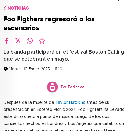
TOP
NOTICIAS
QUIÉNES SOMOS
Foo Figthers regresará a los
CONTACTO
escenarios
facebook
X
whatsapp
La banda participará en el festival Boston Calling
que se celebrará en mayo.
Martes, 10 Enero, 2023 - 11:10
Por: Radiónica
Después de la muerte de
Taylor Hawkins
antes de su
presentación en Estéreo Picnic 2022, Foo Fighters ha llevado
este duro duelo a punta de música. Luego de los dos
conciertos hechos en Londres y Los Ángeles que celebraron
la memoria del baterista, el grupo compuesto por
Dave