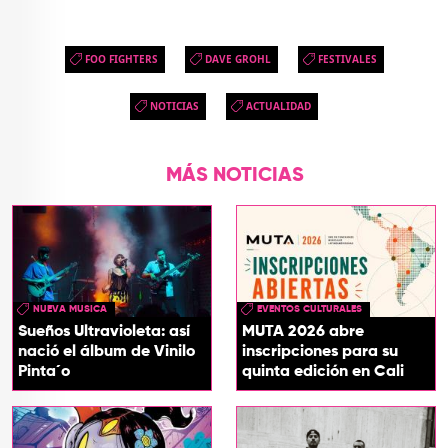
FOO FIGHTERS
DAVE GROHL
FESTIVALES
NOTICIAS
ACTUALIDAD
MÁS NOTICIAS
NUEVA MUSICA
EVENTOS CULTURALES
Sueños Ultravioleta: así
MUTA 2026 abre
nació el álbum de Vinilo
inscripciones para su
Pinta´o
quinta edición en Cali