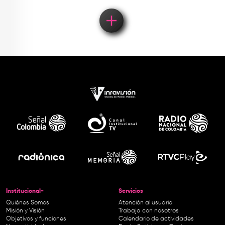
Institucional-
Servicios
Quiénes Somos
Atención al usuario
Misión y Visión
Trabaja con nosotros
Objetivos y funciones
Calendario de actividades