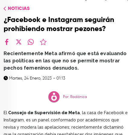
TOP
NOTICIAS
QUIÉNES SOMOS
¿Facebook e Instagram seguirán
CONTACTO
prohibiendo mostrar pezones?
facebook
X
whatsapp
Recientemente Meta afirmó que está evaluando
las políticas en las que no se permite mostrar
pechos femeninos desnudos.
Martes, 24 Enero, 2023 - 01:13
Por: Radiónica
El
Consejo de Supervisión de Meta
, la casa de Facebook e
Instagram, es un panel conformado por académicos que
revisa y modera las apelaciones; recientemente dictaminó
que la organización debía reestablecer dos imágenes que