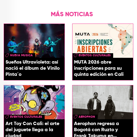
MÁS NOTICIAS
NUEVA MUSICA
EVENTOS CULTURALES
Sueños Ultravioleta: así
MUTA 2026 abre
nació el álbum de Vinilo
inscripciones para su
Pinta´o
quinta edición en Cali
EVENTOS CULTURALES
AEROPHON
Art Toy Con Cali: el arte
Aerophon regresa a
del juguete llega a la
Bogotá con Ruzto y
ciudad
Frank Takuma en