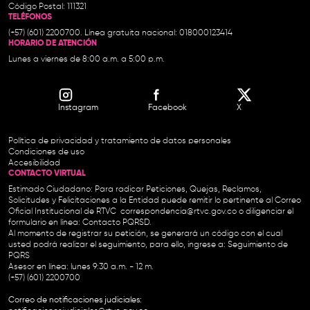
Código Postal: 111321
TELÉFONOS
(+57) (601) 2200700. Línea gratuita nacional: 018000123414
HORARIO DE ATENCIÓN
Lunes a viernes de 8:00 a.m. a 5:00 p.m.
Instagram
Facebook
X
Política de privacidad y tratamiento de datos personales
Condiciones de uso
Accesibilidad
CONTACTO VIRTUAL
Estimado Ciudadano: Para radicar Peticiones, Quejas, Reclamos,
Solicitudes y Felicitaciones a la Entidad puede remitir lo pertinente al Correo
Oficial Institucional de RTVC
correspondencia@rtvc.gov.co
o diligenciar el
formulario en línea:
Contacto PQRSD.
Al momento de registrar su petición, se generará un código con el cual
usted podrá realizar el seguimiento, para ello, ingrese a:
Seguimiento de
PQRS
Asesor en línea: lunes 9:30 a.m. - 12 m.
(+57) (601) 2200700
Correo de notificaciones judiciales: