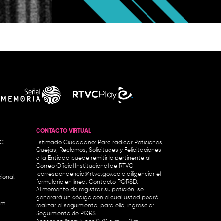
"Bermuda 
CONTACTO VIRTUAL
.C.
Estimado Ciudadano: Para radicar Peticiones,
Quejas, Reclamos, Solicitudes y Felicitaciones
a la Entidad puede remitir lo pertinente al
Correo Oficial Institucional de RTVC
correspondencia@rtvc.gov.co
o diligenciar el
ional:
formulario en línea:
Contacto PQRSD.
Al momento de registrar su petición, se
generará un código con el cual usted podrá
.m.
realizar el seguimiento, para ello, ingrese a:
Seguimiento de PQRS