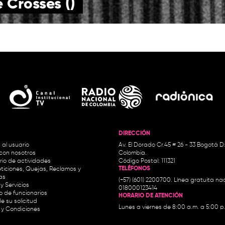
rosses ()
DIRECCIÓN
 al usuario
Av. El Dorado Cr.45 # 26 - 33 Bogotá D
con nosotros
Colombia.
io de actividades
Código Postal: 111321
TELÉFONOS
ticiones, Quejas, Reclamos y
as
(+57) (601) 2200700. Línea gratuita nac
y Servicios
018000123414
io de funcionarios
HORARIO DE ATENCIÓN
e su solicitud
Lunes a viernes de 8:00 a.m. a 5:00 p
 y Condiciones