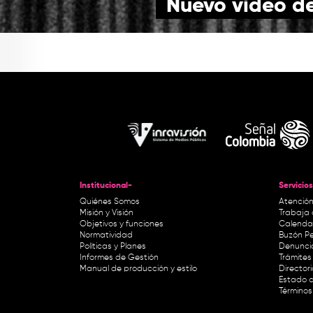
Nuevo vídeo de C
Institucional-
Servicios
Quiénes Somos
Atención
Misión y Visión
Trabaja 
Objetivos y funciones
Calendar
Normatividad
Buzón Pe
Políticas y Planes
Denunci
Informes de Gestión
Trámites 
Manual de producción y estilo
Director
Estado d
Términos