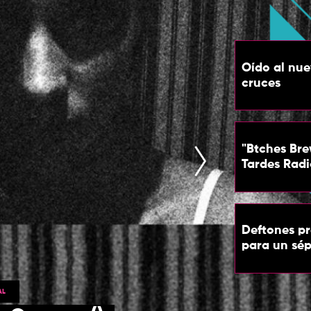
Oído al nue
cruces
"Btches Brew
Tardes Rad
Deftones p
para un sép
AL