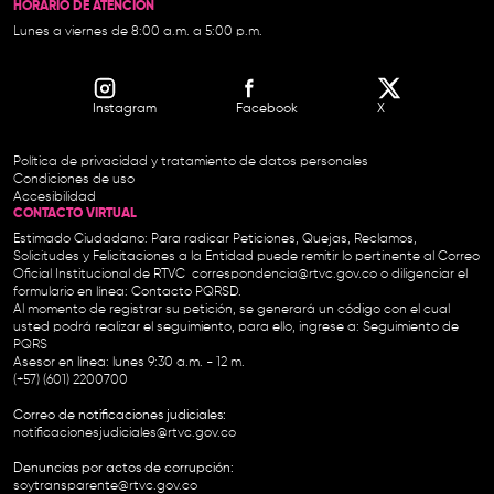
HORARIO DE ATENCIÓN
Lunes a viernes de 8:00 a.m. a 5:00 p.m.
Instagram
Facebook
X
Política de privacidad y tratamiento de datos personales
Condiciones de uso
Accesibilidad
CONTACTO VIRTUAL
Estimado Ciudadano: Para radicar Peticiones, Quejas, Reclamos,
Solicitudes y Felicitaciones a la Entidad puede remitir lo pertinente al Correo
Oficial Institucional de RTVC
correspondencia@rtvc.gov.co
o diligenciar el
formulario en línea:
Contacto PQRSD.
Al momento de registrar su petición, se generará un código con el cual
usted podrá realizar el seguimiento, para ello, ingrese a:
Seguimiento de
PQRS
Asesor en línea: lunes 9:30 a.m. - 12 m.
(+57) (601) 2200700
Correo de notificaciones judiciales:
notificacionesjudiciales@rtvc.gov.co
Denuncias por actos de corrupción:
soytransparente@rtvc.gov.co