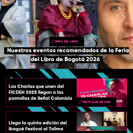
TOP
QUIÉNES SOMOS
CONTACTO
FERIA DEL LIBRO
Nuestros eventos recomendados de la Feria
del Libro de Bogotá 2026
Las Charlas que unen del
FICDEH 2025 llegan a las
pantallas de Señal Colombia
FESTIVALES DE CINE
Llega la quinta edición del
Ibagué Festival al Tolima