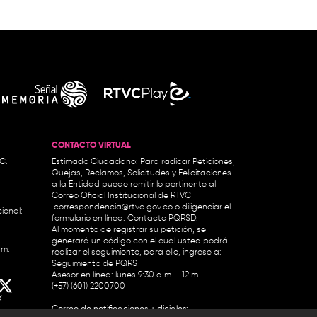
CONTACTO VIRTUAL
.C.
Estimado Ciudadano: Para radicar Peticiones,
Quejas, Reclamos, Solicitudes y Felicitaciones
a la Entidad puede remitir lo pertinente al
Correo Oficial Institucional de RTVC
correspondencia@rtvc.gov.co
o diligenciar el
ional:
formulario en línea:
Contacto PQRSD.
Al momento de registrar su petición, se
generará un código con el cual usted podrá
.m.
realizar el seguimiento, para ello, ingrese a:
Seguimiento de PQRS
Asesor en línea: lunes 9:30 a.m. - 12 m.
(+57) (601) 2200700
X
Correo de notificaciones judiciales: