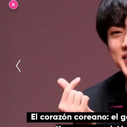
||
K-POP
El corazón coreano: el g