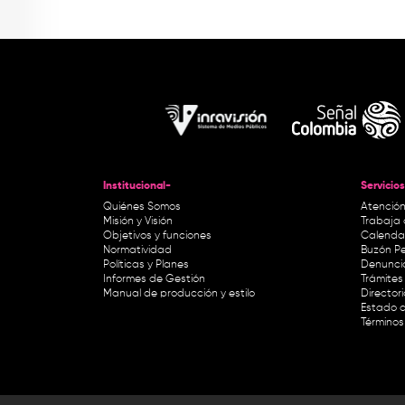
Institucional-
Servicios
Quiénes Somos
Atención
Misión y Visión
Trabaja 
Objetivos y funciones
Calendar
Normatividad
Buzón Pe
Políticas y Planes
Denunci
Informes de Gestión
Trámites 
Manual de producción y estilo
Director
Estado d
Términos