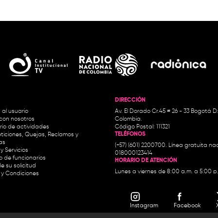
DIRECCIÓN
 al usuario
Av. El Dorado Cr.45 # 26 - 33 Bogotá D
con nosotros
Colombia.
io de actividades
Código Postal: 111321
TELÉFONOS
ticiones, Quejas, Reclamos y
as
(+57) (601) 2200700. Línea gratuita nac
y Servicios
018000123414
io de funcionarios
HORARIO DE ATENCIÓN
e su solicitud
Lunes a viernes de 8:00 a.m. a 5:00 p
 y Condiciones
Instagram
Facebook