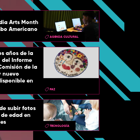
edia Arts Month
mbo Americano
AGENDA CULTURAL
s años de la
 del Informe
 Comisión de la
y nuevo
isponible en
PAZ
de subir fotos
 de edad en
les
TECNOLOGÍA
Todo lo que 