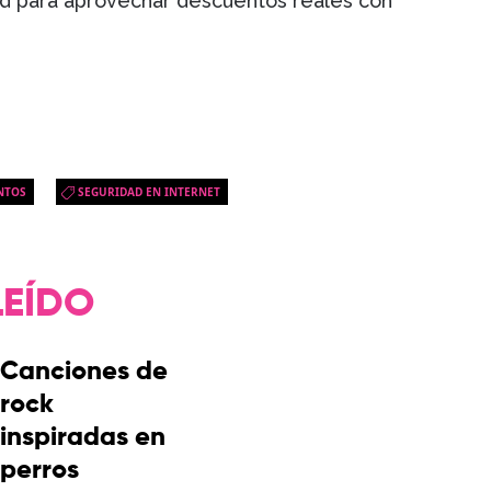
ad para aprovechar descuentos reales con
NTOS
SEGURIDAD EN INTERNET
LEÍDO
Canciones de
rock
inspiradas en
perros