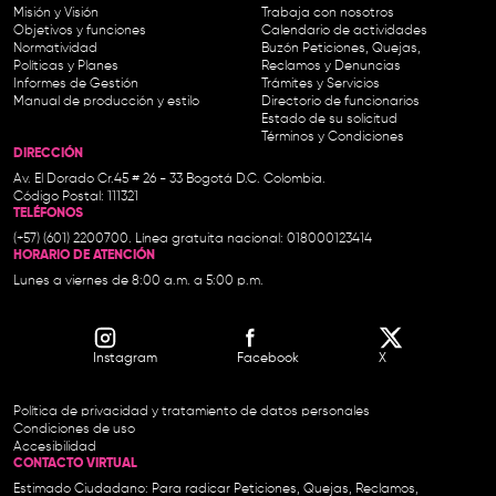
Misión y Visión
Trabaja con nosotros
Objetivos y funciones
Calendario de actividades
Normatividad
Buzón Peticiones, Quejas,
Políticas y Planes
Reclamos y Denuncias
Informes de Gestión
Trámites y Servicios
Manual de producción y estilo
Directorio de funcionarios
Estado de su solicitud
Términos y Condiciones
DIRECCIÓN
Av. El Dorado Cr.45 # 26 - 33 Bogotá D.C. Colombia.
Código Postal: 111321
TELÉFONOS
(+57) (601) 2200700. Línea gratuita nacional: 018000123414
HORARIO DE ATENCIÓN
Lunes a viernes de 8:00 a.m. a 5:00 p.m.
Instagram
Facebook
X
Política de privacidad y tratamiento de datos personales
Condiciones de uso
Accesibilidad
CONTACTO VIRTUAL
Estimado Ciudadano: Para radicar Peticiones, Quejas, Reclamos,