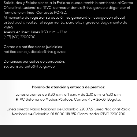
Solicitudes y Felicitaciones a la Entidad puede remitir lo pertinente al Correo
Oficial Institucional de RTVC
correspondencia@rtvc.gov.co
o diligenciar el
formulario en línea:
Contacto PQRSD.
Al momento de registrar su petición, se generará un código con el cual
usted podrá realizar el seguimiento, para ello, ingrese a:
Seguimiento de
PQRS
Asesor en línea: lunes 9:30 a.m. - 12 m.
(+57) (601) 2200700
Correo de notificaciones judiciales:
notificacionesjudiciales@rtvc.gov.co
Denuncias por actos de corrupción:
soytransparente@rtvc.gov.co
Horario de atención y entrega de premios:
Lunes a viernes de 8:30 a.m. a 1 p.m. y de 2:30 p.m. a 4:30 p.m.
RTVC Sistema de Medios Públicos, Carrera 45 # 26-33, Bogotá.
Línea directa Radio Nacional de Colombia 2200727 Línea Nacional Radio
Nacional de Colombia 01 8000 118 959. Conmutador RTVC 2200700
Este contenido fue financiado con recursos del Fondo Único de Tecnologías