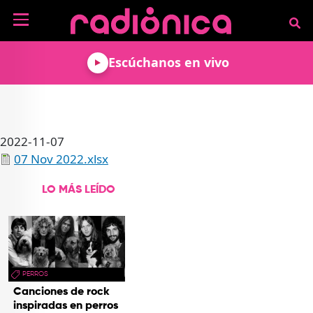
Pasar al contenido principal
NOTICIAS
Escúchanos en vivo
MÚSICA
ARTISTAS
MUNDO GEEK
COLOMBIANOS
TECNOLOGÍA
CULTURA
ARTISTAS
2022-11-07
INTERNACIONALES
VIDEO JUEGOS
CINE Y SERIES
PODCAST
07 Nov 2022.xlsx
ENTREVISTAS
COMICS Y ANIME
ANÁLISIS
CHEVERE PENSAR EN
CALENDARIO DE
LO MÁS LEÍDO
VOZ ALTA
EVENTOS
GADGETS
LIBROS
RECODIFICA
PROGRAMACIÓN
MÁS DE RADIÓNICA
DEPORTES
ROCK AND ROLL RADIO
ACTIVIDADES
VIDEOS
TEATRO Y ARTE
AGENDA
ESPECIALES
PERROS
Canciones de rock
FRECUENCIAS
inspiradas en perros