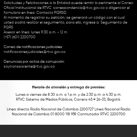
Solicitudes y Felicitaciones a la Entidad puede remitir lo pertinente al Correo
Oficial Institucional de RTVC
correspondencia@rtvc.gov.co
o diligenciar el
formulario en línea:
Contacto PQRSD.
Al momento de registrar su petición, se generará un código con el cual
usted podrá realizar el seguimiento, para ello, ingrese a:
Seguimiento de
PQRS
Asesor en línea: lunes 9:30 a.m. - 12 m.
(+57) (601) 2200700
Correo de notificaciones judiciales:
notificacionesjudiciales@rtvc.gov.co
Denuncias por actos de corrupción:
soytransparente@rtvc.gov.co
Horario de atención y entrega de premios:
Lunes a viernes de 8:30 a.m. a 1 p.m. y de 2:30 p.m. a 4:30 p.m.
RTVC Sistema de Medios Públicos, Carrera 45 # 26-33, Bogotá.
Línea directa Radio Nacional de Colombia 2200727 Línea Nacional Radio
Nacional de Colombia 01 8000 118 959. Conmutador RTVC 2200700
Este contenido fue financiado con recursos del Fondo Único de Tecnologías