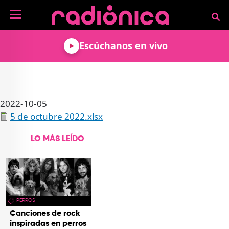
Pasar al contenido principal
NOTICIAS
Escúchanos en vivo
MÚSICA
ARTISTAS
MUNDO GEEK
COLOMBIANOS
TECNOLOGÍA
CULTURA
ARTISTAS
2022-10-05
INTERNACIONALES
VIDEO JUEGOS
CINE Y SERIES
PODCAST
5 de octubre 2022.xlsx
ENTREVISTAS
COMICS Y ANIME
ANÁLISIS
CHEVERE PENSAR EN
CALENDARIO DE
LO MÁS LEÍDO
VOZ ALTA
EVENTOS
GADGETS
LIBROS
RECODIFICA
PROGRAMACIÓN
MÁS DE RADIÓNICA
DEPORTES
ROCK AND ROLL RADIO
ACTIVIDADES
VIDEOS
TEATRO Y ARTE
AGENDA
ESPECIALES
PERROS
Canciones de rock
FRECUENCIAS
inspiradas en perros