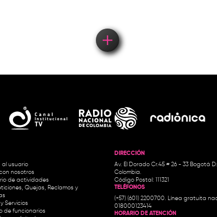
DIRECCIÓN
 al usuario
Av. El Dorado Cr.45 # 26 - 33 Bogotá D
con nosotros
Colombia.
io de actividades
Código Postal: 111321
TELÉFONOS
ticiones, Quejas, Reclamos y
as
(+57) (601) 2200700. Línea gratuita nac
y Servicios
018000123414
io de funcionarios
HORARIO DE ATENCIÓN