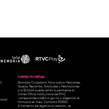
CONTACTO VIRTUAL
.C.
Estimado Ciudadano: Para radicar Peticiones,
Quejas, Reclamos, Solicitudes y Felicitaciones
a la Entidad puede remitir lo pertinente al
Correo Oficial Institucional de RTVC
correspondencia@rtvc.gov.co
o diligenciar el
ional:
formulario en línea:
Contacto PQRSD.
Al momento de registrar su petición, se