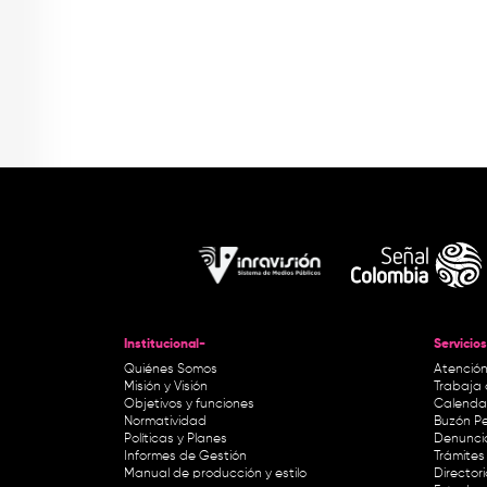
Institucional-
Servicios
Quiénes Somos
Atención
Misión y Visión
Trabaja 
Objetivos y funciones
Calendar
Normatividad
Buzón Pe
Políticas y Planes
Denunci
Informes de Gestión
Trámites 
Manual de producción y estilo
Director