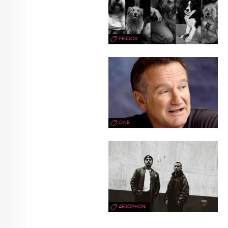
PERROS
CINE
AEROPHON