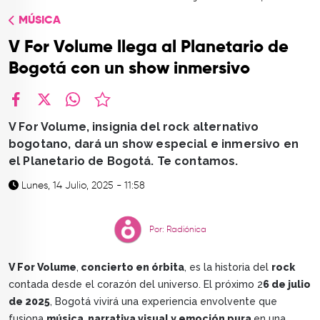
TOP
MÚSICA
QUIÉNES SOMOS
V For Volume llega al Planetario de
CONTACTO
Bogotá con un show inmersivo
facebook
X
whatsapp
V For Volume, insignia del rock alternativo
bogotano, dará un show especial e inmersivo en
el Planetario de Bogotá. Te contamos.
Lunes, 14 Julio, 2025 - 11:58
Por: Radiónica
V For Volume
,
concierto en órbita
, es la historia del
rock
contada desde el corazón del universo. El próximo 2
6 de julio
de 2025
, Bogotá vivirá una experiencia envolvente que
fusiona
música
,
narrativa visual y emoción pura
en una