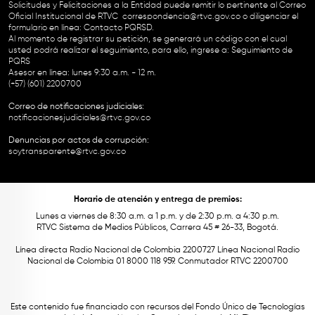
Solicitudes y Felicitaciones a la Entidad puede remitir lo pertinente al Correo
Oficial Institucional de RTVC
correspondencia@rtvc.gov.co
o diligenciar el
formulario en línea:
Contacto PQRSD.
Al momento de registrar su petición, se generará un código con el cual
usted podrá realizar el seguimiento, para ello, ingrese a:
Seguimiento de
PQRS
Asesor en línea: lunes 9:30 a.m. - 12 m.
(+57) (601) 2200700
Correo de notificaciones judiciales:
notificacionesjudiciales@rtvc.gov.co
Denuncias por actos de corrupción:
soytransparente@rtvc.gov.co
Horario de atención y entrega de premios:
Lunes a viernes de 8:30 a.m. a 1 p.m. y de 2:30 p.m. a 4:30 p.m.
RTVC Sistema de Medios Públicos, Carrera 45 # 26-33, Bogotá.
Línea directa Radio Nacional de Colombia 2200727 Línea Nacional Radio
Nacional de Colombia 01 8000 118 959. Conmutador RTVC 2200700
Este contenido fue financiado con recursos del Fondo Único de Tecnologías