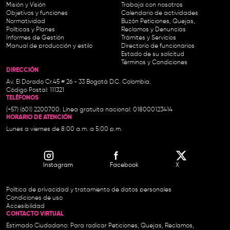
Misión y Visión
Trabaja con nosotros
Objetivos y funciones
Calendario de actividades
Normatividad
Buzón Peticiones, Quejas,
Políticas y Planes
Reclamos y Denuncias
Informes de Gestión
Trámites y Servicios
Manual de producción y estilo
Directorio de funcionarios
Estado de su solicitud
Términos y Condiciones
DIRECCIÓN
Av. El Dorado Cr.45 # 26 - 33 Bogotá D.C. Colombia.
Código Postal: 111321
TELÉFONOS
(+57) (601) 2200700. Línea gratuita nacional: 018000123414
HORARIO DE ATENCIÓN
Lunes a viernes de 8:00 a.m. a 5:00 p.m.
Instagram
Facebook
X
Política de privacidad y tratamiento de datos personales
Condiciones de uso
Accesibilidad
CONTACTO VIRTUAL
Estimado Ciudadano: Para radicar Peticiones, Quejas, Reclamos,