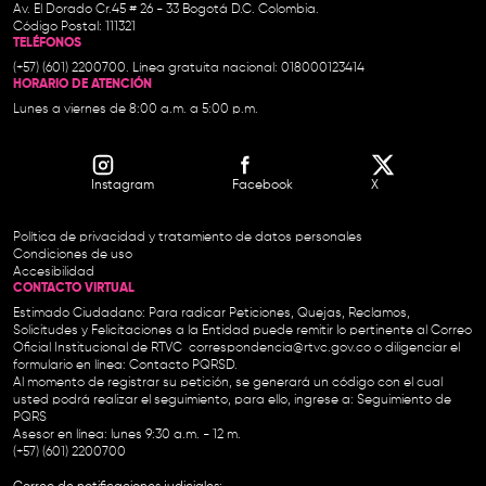
Av. El Dorado Cr.45 # 26 - 33 Bogotá D.C. Colombia.
Código Postal: 111321
TELÉFONOS
(+57) (601) 2200700. Línea gratuita nacional: 018000123414
HORARIO DE ATENCIÓN
Lunes a viernes de 8:00 a.m. a 5:00 p.m.
Instagram
Facebook
X
Política de privacidad y tratamiento de datos personales
Condiciones de uso
Accesibilidad
CONTACTO VIRTUAL
Estimado Ciudadano: Para radicar Peticiones, Quejas, Reclamos,
Solicitudes y Felicitaciones a la Entidad puede remitir lo pertinente al Correo
Oficial Institucional de RTVC
correspondencia@rtvc.gov.co
o diligenciar el
formulario en línea:
Contacto PQRSD.
Al momento de registrar su petición, se generará un código con el cual
usted podrá realizar el seguimiento, para ello, ingrese a:
Seguimiento de
PQRS
Asesor en línea: lunes 9:30 a.m. - 12 m.
(+57) (601) 2200700