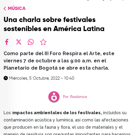
TOP
MÚSICA
QUIÉNES SOMOS
Una charla sobre festivales
CONTACTO
sostenibles en América Latina
facebook
X
whatsapp
Como parte del III Foro Respira el Arte, este
viernes 7 de octubre a las 9:00 a.m. en el
Planetario de Bogotá se abre esta charla.
Miércoles, 5 Octubre, 2022 - 10:40
Por: Radiónica
Los i
mpactos ambientales de los festivales,
incluídos su
contaminación acústica y lumínica, así como las afectaciones
que producen en la fauna y flora, el uso de materiales y el
manejo de residuos son preguntas importantes para hacernos.