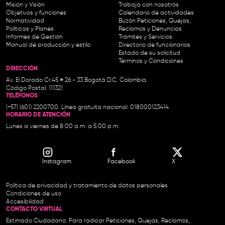
Misión y Visión
Trabaja con nosotros
Objetivos y funciones
Calendario de actividades
Normatividad
Buzón Peticiones, Quejas,
Políticas y Planes
Reclamos y Denuncias
Informes de Gestión
Trámites y Servicios
Manual de producción y estilo
Directorio de funcionarios
Estado de su solicitud
Términos y Condiciones
DIRECCIÓN
Av. El Dorado Cr.45 # 26 - 33 Bogotá D.C. Colombia.
Código Postal: 111321
TELÉFONOS
(+57) (601) 2200700. Línea gratuita nacional: 018000123414
HORARIO DE ATENCIÓN
Lunes a viernes de 8:00 a.m. a 5:00 p.m.
Instagram
Facebook
X
Política de privacidad y tratamiento de datos personales
Condiciones de uso
Accesibilidad
CONTACTO VIRTUAL
Estimado Ciudadano: Para radicar Peticiones, Quejas, Reclamos,