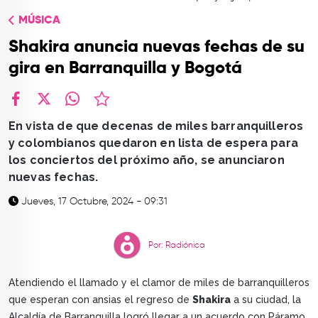
TOP
MÚSICA
QUIÉNES SOMOS
Shakira anuncia nuevas fechas de su
CONTACTO
gira en Barranquilla y Bogotá
facebook
X
whatsapp
En vista de que decenas de miles barranquilleros
y colombianos quedaron en lista de espera para
los conciertos del próximo año, se anunciaron
nuevas fechas.
Jueves, 17 Octubre, 2024 - 09:31
Por: Radiónica
Atendiendo el llamado y el clamor de miles de barranquilleros
que esperan con ansias el regreso de
Shakira
a su ciudad, la
Alcaldía de Barranquilla logró llegar a un acuerdo con Páramo