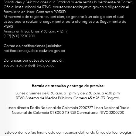
Solicitudes y Felicitaciones a la Entidad puede remitir lo pertinente al Correo
Oficial Institucional de RTVC
correspondencia@rtvc.gov.co
o diligenciar el
formulario en línea:
Contacto PQRSD.
Al momento de registrar su petición, se generará un código con el cual
usted podrá realizar el seguimiento, para ello, ingrese a:
Seguimiento de
PQRS
Asesor en línea: lunes 9:30 a.m. - 12 m.
(+57) (601) 2200700
Correo de notificaciones judiciales:
notificacionesjudiciales@rtvc.gov.co
Denuncias por actos de corrupción:
soytransparente@rtvc.gov.co
Horario de atención y entrega de premios:
Lunes a viernes de 8:30 a.m. a 1 p.m. y de 2:30 p.m. a 4:30 p.m.
RTVC Sistema de Medios Públicos, Carrera 45 # 26-33, Bogotá.
Línea directa Radio Nacional de Colombia 2200727 Línea Nacional Radio
Nacional de Colombia 01 8000 118 959. Conmutador RTVC 2200700
Este contenido fue financiado con recursos del Fondo Único de Tecnologías