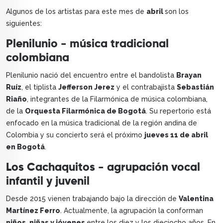
Algunos de los artistas para este mes de
abril
son los
siguientes:
Plenilunio - música tradicional
colombiana
Plenilunio nació del encuentro entre el bandolista
Brayan
Ruíz
, el tiplista
Jefferson Jerez
y el contrabajista
Sebastián
Riaño
, integrantes de la Filarmónica de música colombiana,
de la
Orquesta Filarmónica de Bogotá
. Su repertorio está
enfocado en la música tradicional de la región andina de
Colombia y su concierto será el próximo
jueves 11 de abril
en Bogotá
.
Los Cachaquitos - agrupación vocal
infantil y juvenil
Desde 2015 vienen trabajando bajo la dirección de
Valentina
Martínez Ferro
. Actualmente, la agrupación la conforman
niños, niñas y jóvenes
entre los diez y los dieciocho años. En