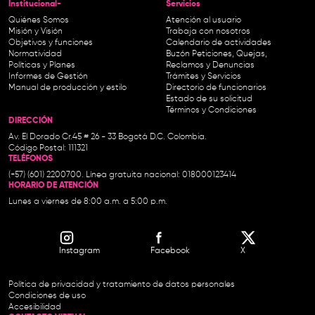
Institucional-
Servicios
Quiénes Somos
Atención al usuario
Misión y Visión
Trabaja con nosotros
Objetivos y funciones
Calendario de actividades
Normatividad
Buzón Peticiones, Quejas,
Políticas y Planes
Reclamos y Denuncias
Informes de Gestión
Trámites y Servicios
Manual de producción y estilo
Directorio de funcionarios
Estado de su solicitud
Términos y Condiciones
DIRECCIÓN
Av. El Dorado Cr.45 # 26 - 33 Bogotá D.C. Colombia.
Código Postal: 111321
TELÉFONOS
(+57) (601) 2200700. Línea gratuita nacional: 018000123414
HORARIO DE ATENCIÓN
Lunes a viernes de 8:00 a.m. a 5:00 p.m.
Instagram
Facebook
X
Política de privacidad y tratamiento de datos personales
Condiciones de uso
Accesibilidad