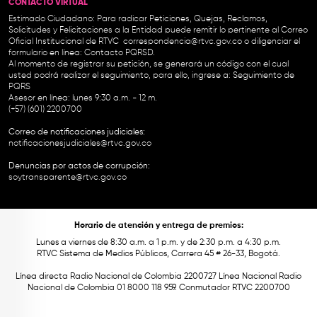
CONTACTO VIRTUAL
Estimado Ciudadano: Para radicar Peticiones, Quejas, Reclamos,
Solicitudes y Felicitaciones a la Entidad puede remitir lo pertinente al Correo
Oficial Institucional de RTVC
correspondencia@rtvc.gov.co
o diligenciar el
formulario en línea:
Contacto PQRSD.
Al momento de registrar su petición, se generará un código con el cual
usted podrá realizar el seguimiento, para ello, ingrese a:
Seguimiento de
PQRS
Asesor en línea: lunes 9:30 a.m. - 12 m.
(+57) (601) 2200700
Correo de notificaciones judiciales:
notificacionesjudiciales@rtvc.gov.co
Denuncias por actos de corrupción:
soytransparente@rtvc.gov.co
Horario de atención y entrega de premios:
Lunes a viernes de 8:30 a.m. a 1 p.m. y de 2:30 p.m. a 4:30 p.m.
RTVC Sistema de Medios Públicos, Carrera 45 # 26-33, Bogotá.
Línea directa Radio Nacional de Colombia 2200727 Línea Nacional Radio
Nacional de Colombia 01 8000 118 959. Conmutador RTVC 2200700