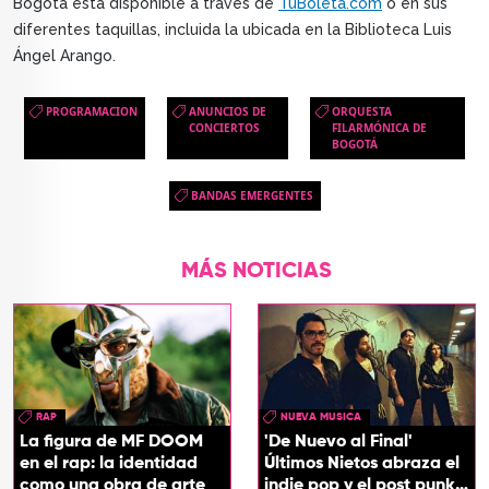
Bogotá está disponible a través de
TuBoleta.com
o en sus
diferentes taquillas, incluida la ubicada en la Biblioteca Luis
Ángel Arango.
PROGRAMACION
ANUNCIOS DE
ORQUESTA
CONCIERTOS
FILARMÓNICA DE
BOGOTÁ
BANDAS EMERGENTES
MÁS NOTICIAS
RAP
NUEVA MUSICA
La figura de MF DOOM
'De Nuevo al Final'
en el rap: la identidad
Últimos Nietos abraza el
como una obra de arte
indie pop y el post punk