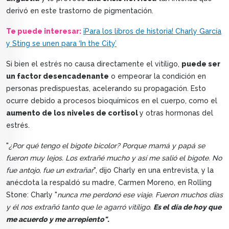
derivó en este trastorno de pigmentación.
Te puede interesar:
¡Para los libros de historia! Charly García
y Sting se unen para ‘In the City’
Si bien el estrés no causa directamente el vitíligo,
puede ser
un factor desencadenante
o empeorar la condición en
personas predispuestas, acelerando su propagación. Esto
ocurre debido a procesos bioquímicos en el cuerpo, como el
aumento de los niveles de cortisol
y otras hormonas del
estrés.
"
¿Por qué tengo el bigote bicolor? Porque mamá y papá se
fueron muy lejos. Los extrañé mucho y así me salió el bigote. No
fue antojo, fue un extrañar
", dijo Charly en una entrevista, y la
anécdota la respaldó su madre, Carmen Moreno, en Rolling
Stone: Charly "
nunca me perdonó ese viaje. Fueron muchos días
y él nos extrañó tanto que le agarró vitíligo.
Es el día de hoy que
me acuerdo y me arrepiento"
.