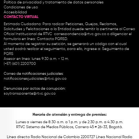
Política de privacidad y tratamiento de datos personales
Condiciones de uso
Accesibilidad
CONTACTO VIRTUAL
Estimado Ciudadano: Para radicar Peticiones, Quejas, Reclamos,
Solicitudes y Felicitaciones a la Entidad puede remitir lo pertinente al Correo
Oficial Institucional de RTVC
correspondencia@rtvc.gov.co
o diligenciar el
formulario en línea:
Contacto PQRSD.
Al momento de registrar su petición, se generará un código con el cual
usted podrá realizar el seguimiento, para ello, ingrese a:
Seguimiento de
PQRS
Asesor en línea: lunes 9:30 a.m. - 12 m.
(+57) (601) 2200700
Correo de notificaciones judiciales:
notificacionesjudiciales@rtvc.gov.co
Denuncias por actos de corrupción:
soytransparente@rtvc.gov.co
Horario de atención y entrega de premios:
Lunes a viernes de 8:30 a.m. a 1 p.m. y de 2:30 p.m. a 4:30 p.m.
RTVC Sistema de Medios Públicos, Carrera 45 # 26-33, Bogotá.
Línea directa Radio Nacional de Colombia 2200727 Línea Nacional Radio