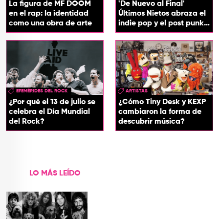
La figura de MF DOOM
'De Nuevo al Final'
en el rap: la identidad
Últimos Nietos abraza el
como una obra de arte
indie pop y el post punk
en su nuevo EP
EFEMÉRIDES DEL ROCK
ARTISTAS
¿Por qué el 13 de julio se
¿Cómo Tiny Desk y KEXP
celebra el Día Mundial
cambiaron la forma de
del Rock?
descubrir música?
LO MÁS LEÍDO