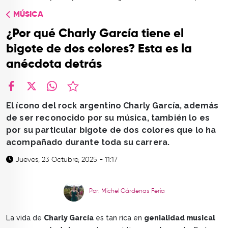
TOP
MÚSICA
QUIÉNES SOMOS
¿Por qué Charly García tiene el
CONTACTO
bigote de dos colores? Esta es la
anécdota detrás
facebook
X
whatsapp
El ícono del rock argentino Charly García, además
de ser reconocido por su música, también lo es
por su particular bigote de dos colores que lo ha
acompañado durante toda su carrera.
Jueves, 23 Octubre, 2025 - 11:17
Por: Michel Cárdenas Feria
La vida de
Charly García
es tan rica en
genialidad musical