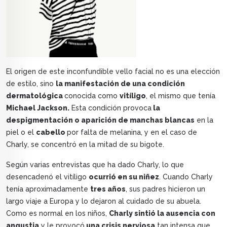
El origen de este inconfundible vello facial no es una elección
de estilo, sino
la manifestación de una condición
dermatológica
conocida como
vitíligo
, el mismo que tenía
Michael Jackson.
Esta condición provoca
la
despigmentación o aparición de manchas blancas
en la
piel o el
cabello
por falta de melanina, y en el caso de
Charly, se concentró en la mitad de su bigote.
Según varias entrevistas que ha dado Charly, lo que
desencadenó el vitíligo
ocurrió en su niñez
. Cuando Charly
tenía aproximadamente
tres años
, sus padres hicieron un
largo viaje a Europa y lo dejaron al cuidado de su abuela.
Como es normal en los niños,
Charly sintió la ausencia con
angustia
y le provocó
una crisis nerviosa
tan intensa que