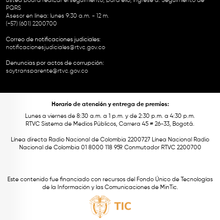
usted podrá realizar el seguimiento, para ello, ingrese a:
Seguimiento de
PQRS
Asesor en línea: lunes 9:30 a.m. - 12 m.
(+57) (601) 2200700
Correo de notificaciones judiciales:
notificacionesjudiciales@rtvc.gov.co
Denuncias por actos de corrupción:
soytransparente@rtvc.gov.co
Horario de atención y entrega de premios:
Lunes a viernes de 8:30 a.m. a 1 p.m. y de 2:30 p.m. a 4:30 p.m.
RTVC Sistema de Medios Públicos, Carrera 45 # 26-33, Bogotá.
Línea directa Radio Nacional de Colombia 2200727 Línea Nacional Radio
Nacional de Colombia 01 8000 118 959. Conmutador RTVC 2200700
Este contenido fue financiado con recursos del Fondo Único de Tecnologías
de la Información y las Comunicaciones de MinTic.