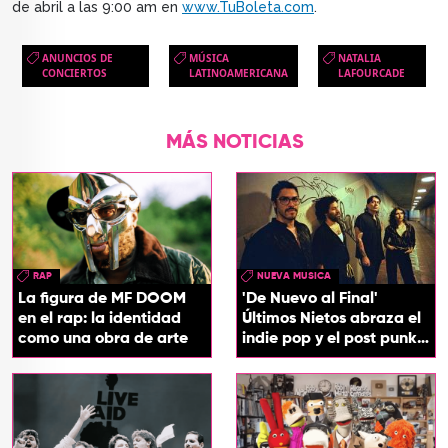
de abril a las 9:00 am en
www.TuBoleta.com
.
ANUNCIOS DE
MÚSICA
NATALIA
CONCIERTOS
LATINOAMERICANA
LAFOURCADE
MÁS NOTICIAS
RAP
NUEVA MUSICA
La figura de MF DOOM
'De Nuevo al Final'
en el rap: la identidad
Últimos Nietos abraza el
como una obra de arte
indie pop y el post punk
en su nuevo EP