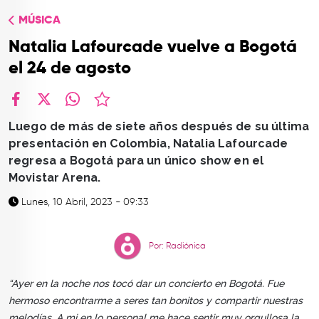
TOP
MÚSICA
QUIÉNES SOMOS
Natalia Lafourcade vuelve a Bogotá
CONTACTO
el 24 de agosto
facebook
X
whatsapp
Luego de más de siete años después de su última
presentación en Colombia, Natalia Lafourcade
regresa a Bogotá para un único show en el
Movistar Arena.
Lunes, 10 Abril, 2023 - 09:33
Por: Radiónica
“Ayer en la noche nos tocó dar un concierto en Bogotá. Fue
hermoso encontrarme a seres tan bonitos y compartir nuestras
melodías. A mi en lo personal me hace sentir muy orgullosa la