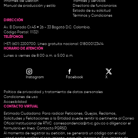
Informes de Gestión
Trámites y Servicios
Manual de producción y estilo
Directorio de funcionarios
Estado de su solicitud
Términos y Condiciones
DIRECCIÓN
Av. El Dorado Cr.45 # 26 - 33 Bogotá D.C. Colombia.
Código Postal: 111321
TELÉFONOS
(+57) (601) 2200700. Línea gratuita nacional: 018000123414
HORARIO DE ATENCIÓN
Lunes a viernes de 8:00 a.m. a 5:00 p.m.
Instagram
Facebook
X
Política de privacidad y tratamiento de datos personales
Condiciones de uso
Accesibilidad
CONTACTO VIRTUAL
Estimado Ciudadano: Para radicar Peticiones, Quejas, Reclamos,
Solicitudes y Felicitaciones a la Entidad puede remitir lo pertinente al Correo
Oficial Institucional de RTVC
correspondencia@rtvc.gov.co
o diligenciar el
formulario en línea:
Contacto PQRSD.
Al momento de registrar su petición, se generará un código con el cual