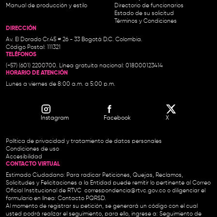
Manual de producción y estilo
Directorio de funcionarios
Estado de su solicitud
Términos y Condiciones
DIRECCIÓN
Av. El Dorado Cr.45 # 26 - 33 Bogotá D.C. Colombia.
Código Postal: 111321
TELÉFONOS
(+57) (601) 2200700. Línea gratuita nacional: 018000123414
HORARIO DE ATENCIÓN
Lunes a viernes de 8:00 a.m. a 5:00 p.m.
Instagram
Facebook
X
Política de privacidad y tratamiento de datos personales
Condiciones de uso
Accesibilidad
CONTACTO VIRTUAL
Estimado Ciudadano: Para radicar Peticiones, Quejas, Reclamos,
Solicitudes y Felicitaciones a la Entidad puede remitir lo pertinente al Correo
Oficial Institucional de RTVC
correspondencia@rtvc.gov.co
o diligenciar el
formulario en línea:
Contacto PQRSD.
Al momento de registrar su petición, se generará un código con el cual
usted podrá realizar el seguimiento, para ello, ingrese a:
Seguimiento de