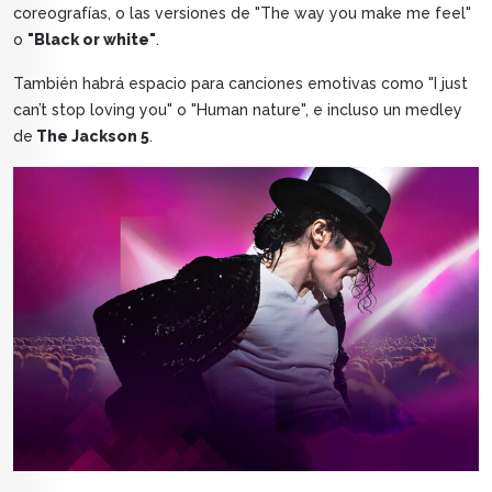
coreografías, o las versiones de "The way you make me feel"
o
"Black or white"
.
También habrá espacio para canciones emotivas como "I just
can’t stop loving you" o "Human nature", e incluso un medley
de
The Jackson 5
.