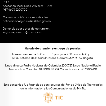
PQRS
Asesor en línea: lunes 9:30 a.m. - 12 m.
(+57) (601) 2200700
Correo de notificaciones judiciales:
notificacionesjudiciales@rtvc.gov.co
Denuncias por actos de corrupción:
soytransparente@rtvc.gov.co
Horario de atención y entrega de premios:
Lunes a viernes de 8:30 a.m. a 1 p.m. y de 2:30 p.m. a 4:30 p.m.
RTVC Sistema de Medios Públicos, Carrera 45 # 26-33, Bogotá.
Línea directa Radio Nacional de Colombia 2200727 Línea Nacional Radio
Nacional de Colombia 01 8000 118 959. Conmutador RTVC 2200700
Este contenido fue financiado con recursos del Fondo Único de Tecnologías
de la Información y las Comunicaciones de MinTic.