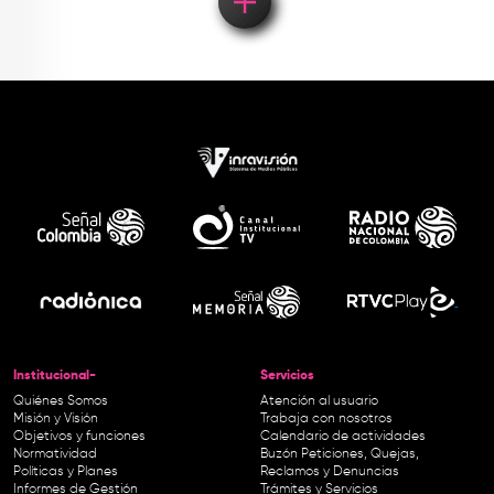
Institucional-
Servicios
Quiénes Somos
Atención al usuario
Misión y Visión
Trabaja con nosotros
Objetivos y funciones
Calendario de actividades
Normatividad
Buzón Peticiones, Quejas,
Políticas y Planes
Reclamos y Denuncias
Informes de Gestión
Trámites y Servicios