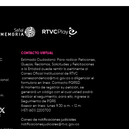
CONTACTO VIRTUAL
.C.
Estimado Ciudadano: Para radicar Peticiones,
Quejas, Reclamos, Solicitudes y Felicitaciones
a la Entidad puede remitir lo pertinente al
Correo Oficial Institucional de RTVC
correspondencia@rtvc.gov.co
o diligenciar el
ional:
formulario en línea:
Contacto PQRSD.
Al momento de registrar su petición, se
generará un código con el cual usted podrá
.m.
realizar el seguimiento, para ello, ingrese a:
Seguimiento de PQRS
Asesor en línea: lunes 9:30 a.m. - 12 m.
(+57) (601) 2200700
X
Correo de notificaciones judiciales:
notificacionesjudiciales@rtvc.gov.co