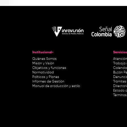
Institucional-
Servicios
Quiénes Somos
Atención
Misión y Visión
Trabaja 
Objetivos y funciones
Calendar
Normatividad
Buzón Pe
Políticas y Planes
Denunci
Informes de Gestión
Trámites 
Manual de producción y estilo
Director
Estado d
Términos