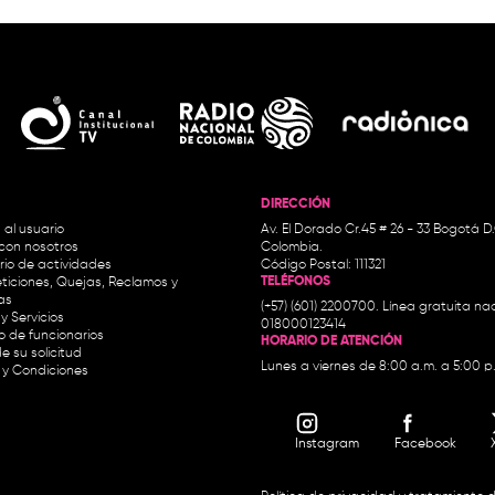
DIRECCIÓN
 al usuario
Av. El Dorado Cr.45 # 26 - 33 Bogotá D
con nosotros
Colombia.
io de actividades
Código Postal: 111321
TELÉFONOS
ticiones, Quejas, Reclamos y
as
(+57) (601) 2200700. Línea gratuita nac
y Servicios
018000123414
io de funcionarios
HORARIO DE ATENCIÓN
e su solicitud
Lunes a viernes de 8:00 a.m. a 5:00 p
 y Condiciones
Instagram
Facebook