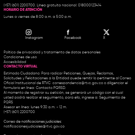
(+57) (601) 2200700. Línea gratuita nacional: 018000123414
HORARIO DE ATENCIÓN
Lunes a viernes de 8:00 a.m. a 5:00 p.m.
Instagram
Facebook
X
Política de privacidad y tratamiento de datos personales
Condiciones de uso
Accesibilidad
CONTACTO VIRTUAL
Estimado Ciudadano: Para radicar Peticiones, Quejas, Reclamos,
Solicitudes y Felicitaciones a la Entidad puede remitir lo pertinente al Correo
Oficial Institucional de RTVC
correspondencia@rtvc.gov.co
o diligenciar el
formulario en línea:
Contacto PQRSD.
Al momento de registrar su petición, se generará un código con el cual
usted podrá realizar el seguimiento, para ello, ingrese a:
Seguimiento de
PQRS
Asesor en línea: lunes 9:30 a.m. - 12 m.
(+57) (601) 2200700
Correo de notificaciones judiciales:
notificacionesjudiciales@rtvc.gov.co