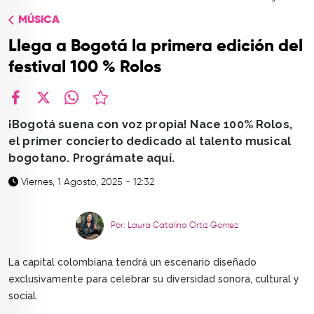
TOP
MÚSICA
QUIÉNES SOMOS
Llega a Bogotá la primera edición del
CONTACTO
festival 100 % Rolos
facebook
X
whatsapp
¡Bogotá suena con voz propia! Nace 100% Rolos,
el primer concierto dedicado al talento musical
bogotano. Prográmate aquí.
Viernes, 1 Agosto, 2025 - 12:32
Por: Laura Catalina Ortiz Gomez
La capital colombiana tendrá un escenario diseñado
exclusivamente para celebrar su diversidad sonora, cultural y
social.