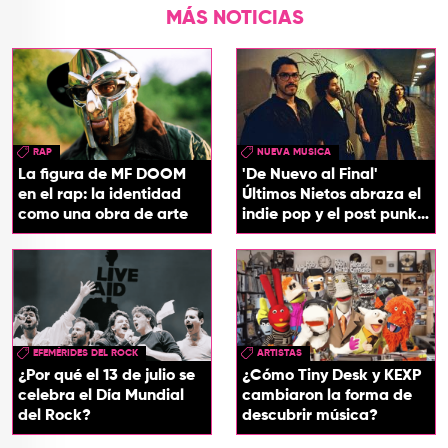
MÁS NOTICIAS
RAP
NUEVA MUSICA
La figura de MF DOOM
'De Nuevo al Final'
en el rap: la identidad
Últimos Nietos abraza el
como una obra de arte
indie pop y el post punk
en su nuevo EP
EFEMÉRIDES DEL ROCK
ARTISTAS
¿Por qué el 13 de julio se
¿Cómo Tiny Desk y KEXP
celebra el Día Mundial
cambiaron la forma de
del Rock?
descubrir música?