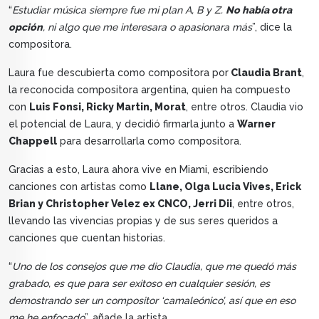
“
Estudiar música siempre fue mi plan A, B y Z.
No había otra
opción
, ni algo que me interesara o apasionara más
”, dice la
compositora.
Laura fue descubierta como compositora por
Claudia Brant
,
la reconocida compositora argentina, quien ha compuesto
con
Luis Fonsi, Ricky Martin, Morat
, entre otros. Claudia vio
el potencial de Laura, y decidió firmarla junto a
Warner
Chappell
para desarrollarla como compositora.
Gracias a esto, Laura ahora vive en Miami, escribiendo
canciones con artistas como
Llane, Olga Lucia Vives, Erick
Brian y Christopher Velez ex CNCO, Jerri Dii
, entre otros,
llevando las vivencias propias y de sus seres queridos a
canciones que cuentan historias.
“
Uno de los consejos que me dio Claudia, que me quedó más
grabado, es que para ser exitoso en cualquier sesión, es
demostrando ser un compositor ‘camaleónico’, así que en eso
me he enfocado
”, añade la artista.