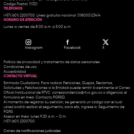
Código Postal: 111321
TELÉFONOS
(+57) (601) 2200700. Línea gratuita nacional: 018000123414
HORARIO DE ATENCIÓN
Lunes a viernes de 8:00 a.m. a 5:00 p.m.
Instagram
Facebook
X
Política de privacidad y tratamiento de datos personales
Condiciones de uso
Accesibilidad
CONTACTO VIRTUAL
Estimado Ciudadano: Para radicar Peticiones, Quejas, Reclamos,
Solicitudes y Felicitaciones a la Entidad puede remitir lo pertinente al Correo
Oficial Institucional de RTVC
correspondencia@rtvc.gov.co
o diligenciar el
formulario en línea:
Contacto PQRSD.
Al momento de registrar su petición, se generará un código con el cual
usted podrá realizar el seguimiento, para ello, ingrese a:
Seguimiento de
PQRS
Asesor en línea: lunes 9:30 a.m. - 12 m.
(+57) (601) 2200700
Correo de notificaciones judiciales: