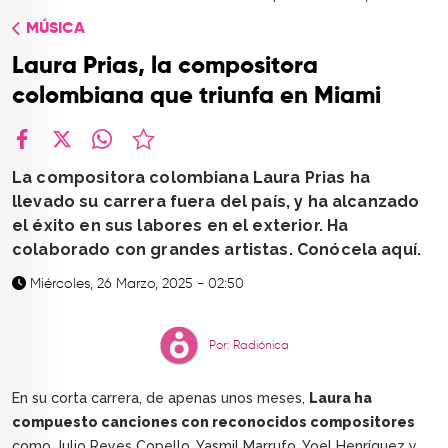
TOP
MÚSICA
QUIÉNES SOMOS
Laura Prias, la compositora
CONTACTO
colombiana que triunfa en Miami
facebook
X
whatsapp
La compositora colombiana Laura Prias ha
llevado su carrera fuera del país, y ha alcanzado
el éxito en sus labores en el exterior. Ha
colaborado con grandes artistas. Conócela aquí.
Miércoles, 26 Marzo, 2025 - 02:50
Por: Radiónica
En su corta carrera, de apenas unos meses,
Laura ha
compuesto canciones con reconocidos compositores
como Julio Reyes Copello, Yasmil Marrufo, Yoel Henríquez y