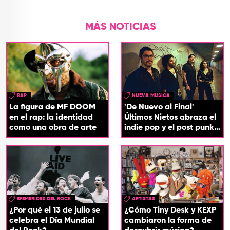
MÁS NOTICIAS
RAP
NUEVA MUSICA
La figura de MF DOOM
'De Nuevo al Final'
en el rap: la identidad
Últimos Nietos abraza el
como una obra de arte
indie pop y el post punk
en su nuevo EP
EFEMÉRIDES DEL ROCK
ARTISTAS
¿Por qué el 13 de julio se
¿Cómo Tiny Desk y KEXP
celebra el Día Mundial
cambiaron la forma de