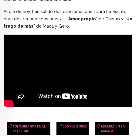
Al día de hoy, han salido dos canciones que Laura ha escrito
para dos reconocidos artistas: “
Amor propio
” de Chiquis y “
Un
trago de más
” de Maca y Gero.
COLOMBIANOS EN EL
COMPOSITORES
MUJERES EN LA
EXTERIOR
MÚSICA