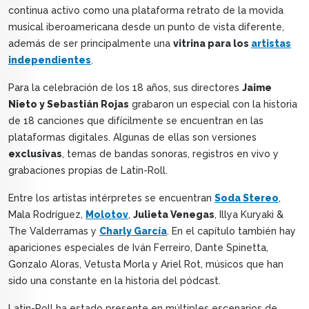
continua activo como una plataforma retrato de la movida
musical iberoamericana desde un punto de vista diferente,
además de ser principalmente una
vitrina para los
artistas
independientes
.
Para la celebración de los 18 años, sus directores
Jaime
Nieto y Sebastián Rojas
grabaron un especial con la historia
de 18 canciones que difícilmente se encuentran en las
plataformas digitales. Algunas de ellas son versiones
exclusivas
, temas de bandas sonoras, registros en vivo y
grabaciones propias de Latin-Roll.
Entre los artistas intérpretes se encuentran
Soda Stereo
,
Mala Rodríguez,
Molotov
,
Julieta Venegas
, Illya Kuryaki &
The Valderramas y
Charly García
. En el capítulo también hay
apariciones especiales de Iván Ferreiro, Dante Spinetta,
Gonzalo Aloras, Vetusta Morla y Ariel Rot, músicos que han
sido una constante en la historia del pódcast.
Latin-Roll ha estado presente en múltiples escenarios de