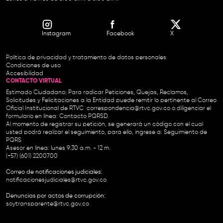
Instagram
Facebook
X
Política de privacidad y tratamiento de datos personales
Condiciones de uso
Accesibilidad
CONTACTO VIRTUAL
Estimado Ciudadano: Para radicar Peticiones, Quejas, Reclamos,
Solicitudes y Felicitaciones a la Entidad puede remitir lo pertinente al Correo
Oficial Institucional de RTVC
correspondencia@rtvc.gov.co
o diligenciar el
formulario en línea:
Contacto PQRSD.
Al momento de registrar su petición, se generará un código con el cual
usted podrá realizar el seguimiento, para ello, ingrese a:
Seguimiento de
PQRS
Asesor en línea: lunes 9:30 a.m. - 12 m.
(+57) (601) 2200700
Correo de notificaciones judiciales:
notificacionesjudiciales@rtvc.gov.co
Denuncias por actos de corrupción:
soytransparente@rtvc.gov.co