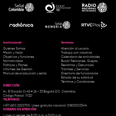
Institucional-
Servicios
Quiénes Somos
Atención al usuario
Misión y Visión
Trabaja con nosotros
Objetivos y funciones
Calendario de actividades
Normatividad
Buzón Peticiones, Quejas,
Políticas y Planes
Reclamos y Denuncias
Informes de Gestión
Trámites y Servicios
Manual de producción y estilo
Directorio de funcionarios
Estado de su solicitud
Términos y Condiciones
DIRECCIÓN
Av. El Dorado Cr.45 # 26 - 33 Bogotá D.C. Colombia.
Código Postal: 111321
TELÉFONOS
(+57) (601) 2200700. Línea gratuita nacional: 018000123414
HORARIO DE ATENCIÓN
Lunes a viernes de 8:00 a.m. a 5:00 p.m.