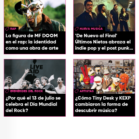
RAP
NUEVA MUSICA
La figura de MF DOOM
'De Nuevo al Final'
en el rap: la identidad
Últimos Nietos abraza el
como una obra de arte
indie pop y el post punk
en su nuevo EP
EFEMÉRIDES DEL ROCK
ARTISTAS
¿Por qué el 13 de julio se
¿Cómo Tiny Desk y KEXP
celebra el Día Mundial
cambiaron la forma de
del Rock?
descubrir música?