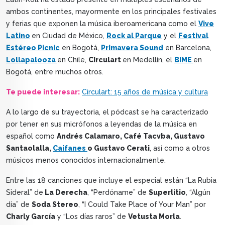
ambos continentes, mayormente en los principales festivales
y ferias que exponen la música iberoamericana como el
Vive
Latino
en Ciudad de México,
Rock al Parque
y el
Festival
Estéreo Picnic
en Bogotá,
Primavera Sound
en Barcelona,
Lollapalooza
en Chile,
Circulart
en Medellín, el
BIME
en
Bogotá, entre muchos otros.
Te puede interesar:
Circulart: 15 años de música y cultura
A lo largo de su trayectoria, el pódcast se ha caracterizado
por tener en sus micrófonos a leyendas de la música en
español como
Andrés Calamaro, Café Tacvba, Gustavo
Santaolalla,
Caifanes
o Gustavo Cerati
, así como a otros
músicos menos conocidos internacionalmente.
Entre las 18 canciones que incluye el especial están “La Rubia
Sideral” de
La Derecha
, “Perdóname” de
Superlitio
, “Algún
día” de
Soda Stereo
, “I Could Take Place of Your Man” por
Charly García
y “Los días raros” de
Vetusta Morla
.