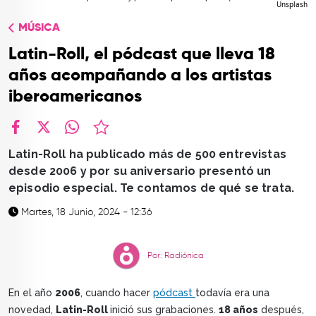
Unsplash
TOP
MÚSICA
QUIÉNES SOMOS
Latin-Roll, el pódcast que lleva 18
CONTACTO
años acompañando a los artistas
iberoamericanos
facebook
X
whatsapp
Latin-Roll ha publicado más de 500 entrevistas
desde 2006 y por su aniversario presentó un
episodio especial. Te contamos de qué se trata.
Martes, 18 Junio, 2024 - 12:36
Por: Radiónica
En el año
2006
, cuando hacer
pódcast
todavía era una
novedad,
Latin-Roll
inició sus grabaciones.
18 años
después,