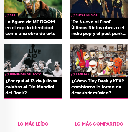
RAP
NUEVA MUSICA
La figura de MF DOOM
'De Nuevo al Final'
en el rap: la identidad
Últimos Nietos abraza el
como una obra de arte
indie pop y el post punk
en su nuevo EP
EFEMÉRIDES DEL ROCK
ARTISTAS
¿Por qué el 13 de julio se
¿Cómo Tiny Desk y KEXP
celebra el Día Mundial
cambiaron la forma de
del Rock?
descubrir música?
LO MÁS LEÍDO
LO MÁS COMPARTIDO