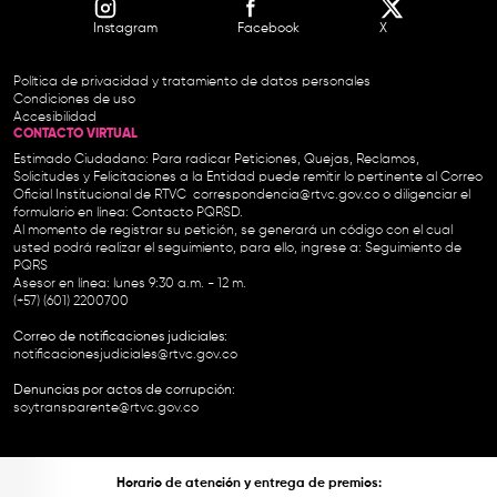
Instagram
Facebook
X
Política de privacidad y tratamiento de datos personales
Condiciones de uso
Accesibilidad
CONTACTO VIRTUAL
Estimado Ciudadano: Para radicar Peticiones, Quejas, Reclamos,
Solicitudes y Felicitaciones a la Entidad puede remitir lo pertinente al Correo
Oficial Institucional de RTVC
correspondencia@rtvc.gov.co
o diligenciar el
formulario en línea:
Contacto PQRSD.
Al momento de registrar su petición, se generará un código con el cual
usted podrá realizar el seguimiento, para ello, ingrese a:
Seguimiento de
PQRS
Asesor en línea: lunes 9:30 a.m. - 12 m.
(+57) (601) 2200700
Correo de notificaciones judiciales:
notificacionesjudiciales@rtvc.gov.co
Denuncias por actos de corrupción:
soytransparente@rtvc.gov.co
Horario de atención y entrega de premios: