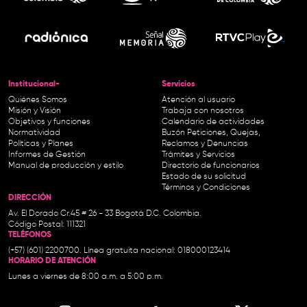
Institucional-
Servicios
Quiénes Somos
Atención al usuario
Misión y Visión
Trabaja con nosotros
Objetivos y funciones
Calendario de actividades
Normatividad
Buzón Peticiones, Quejas,
Políticas y Planes
Reclamos y Denuncias
Informes de Gestión
Trámites y Servicios
Manual de producción y estilo
Directorio de funcionarios
Estado de su solicitud
Términos y Condiciones
DIRECCIÓN
Av. El Dorado Cr.45 # 26 - 33 Bogotá D.C. Colombia.
Código Postal: 111321
TELÉFONOS
(+57) (601) 2200700. Línea gratuita nacional: 018000123414
HORARIO DE ATENCIÓN
Lunes a viernes de 8:00 a.m. a 5:00 p.m.