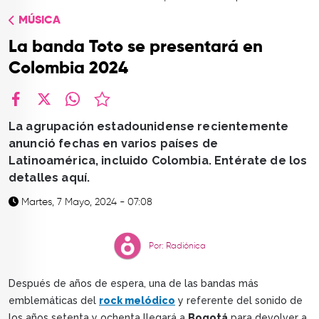
TOP
MÚSICA
QUIÉNES SOMOS
La banda Toto se presentará en
CONTACTO
Colombia 2024
facebook
X
whatsapp
La agrupación estadounidense recientemente
anunció fechas en varios países de
Latinoamérica, incluido Colombia. Entérate de los
detalles aquí.
Martes, 7 Mayo, 2024 - 07:08
Por: Radiónica
Después de años de espera, una de las bandas más
emblemáticas del
rock melódico
y referente del sonido de
los años setenta y ochenta llegará a
Bogotá
para devolver a