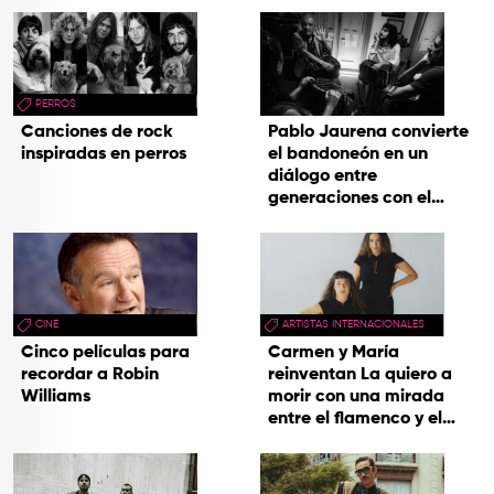
PERROS
Canciones de rock
Pablo Jaurena convierte
inspiradas en perros
el bandoneón en un
diálogo entre
generaciones con el
videoclip de Un dios
hecho cenizas
CINE
ARTISTAS INTERNACIONALES
Cinco películas para
Carmen y María
recordar a Robin
reinventan La quiero a
Williams
morir con una mirada
entre el flamenco y el
soul