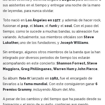
sus asistentes en el tiempo y entregar una noche de la mano
de leyendas, para nunca olvidar.
Toto nació en
Los Ángeles en 1977
, y además de hacer rock,
fusionan el
pop
, el
blues
, el
funk
y el
soul
. Con el paso del
tiempo, como le sucede a muchas bandas, su alineación fue
variando. Actualmente, sus miembros oficiales son
Steve
Lukather,
uno de los fundadores, y
Joseph Williams
.
Sin embargo, algunos otros miembros de la banda que la han
integrado por diversos periodos de tiempo los estarán
acompañando en este concierto:
Shannon Forrest, Steve
Maggiora, Greg Phillinganes, Warren Ham y John Pierce
.
Su álbum
Toto IV
, lanzado en
1982,
fue el encargado de
llevarlos a la
fama mundial
. Con este consiguieron ganar
6
Premios Grammy
, incluyendo Álbum del Año.
A pesar de los cambios y del tiempo que ha pasado desde su
formación y el inicio de su éxito, continúan aun siendo