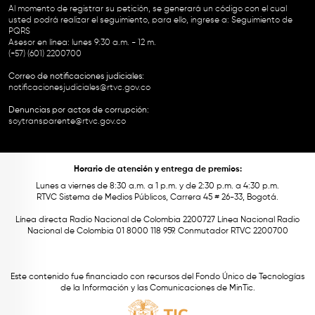
Al momento de registrar su petición, se generará un código con el cual
usted podrá realizar el seguimiento, para ello, ingrese a:
Seguimiento de
PQRS
Asesor en línea: lunes 9:30 a.m. - 12 m.
(+57) (601) 2200700
Correo de notificaciones judiciales:
notificacionesjudiciales@rtvc.gov.co
Denuncias por actos de corrupción:
soytransparente@rtvc.gov.co
Horario de atención y entrega de premios:
Lunes a viernes de 8:30 a.m. a 1 p.m. y de 2:30 p.m. a 4:30 p.m.
RTVC Sistema de Medios Públicos, Carrera 45 # 26-33, Bogotá.
Línea directa Radio Nacional de Colombia 2200727 Línea Nacional Radio
Nacional de Colombia 01 8000 118 959. Conmutador RTVC 2200700
Este contenido fue financiado con recursos del Fondo Único de Tecnologías
de la Información y las Comunicaciones de MinTic.