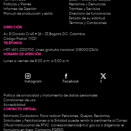
Políticas y Planes
Reclamos y Denuncias
Informes de Gestión
Trámites y Servicios
Manual de producción y estilo
Directorio de funcionarios
Estado de su solicitud
Términos y Condiciones
DIRECCIÓN
Av. El Dorado Cr.45 # 26 - 33 Bogotá D.C. Colombia.
Código Postal: 111321
TELÉFONOS
(+57) (601) 2200700. Línea gratuita nacional: 018000123414
HORARIO DE ATENCIÓN
Lunes a viernes de 8:00 a.m. a 5:00 p.m.
Instagram
Facebook
X
Política de privacidad y tratamiento de datos personales
Condiciones de uso
Accesibilidad
CONTACTO VIRTUAL
Estimado Ciudadano: Para radicar Peticiones, Quejas, Reclamos,
Solicitudes y Felicitaciones a la Entidad puede remitir lo pertinente al Correo
Oficial Institucional de RTVC
correspondencia@rtvc.gov.co
o diligenciar el
formulario en línea:
Contacto PQRSD.