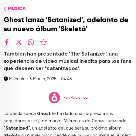
TOP
MÚSICA
QUIÉNES SOMOS
Ghost lanza 'Satanized', adelanto de
CONTACTO
su nuevo álbum 'Skeletá'
facebook
X
whatsapp
También han presentado 'The Satanizer', una
experiencia de vídeo musical inédita para los fans
que deseen ser "satanizados".
Miércoles, 5 Marzo, 2025 - 04:45
Por: Radiónica
La banda sueca
Ghost
le ha dado una sorpresa a sus
seguidores este 5 de marzo, Miércoles de Ceniza, lanzando
"Satanized"
, un adelanto del que será su próximo álbum
Skeletá,
su primer disco desde que
Impera
ocupara el número