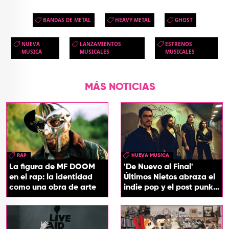
BANDAS DE METAL
HEAVY METAL
GHOST
NUEVA
LANZAMIENTOS
ESTRENOS
MUSICA
MUSICALES
MUSICALES
MÁS NOTICIAS
RAP
NUEVA MUSICA
La figura de MF DOOM
'De Nuevo al Final'
en el rap: la identidad
Últimos Nietos abraza el
como una obra de arte
indie pop y el post punk
en su nuevo EP