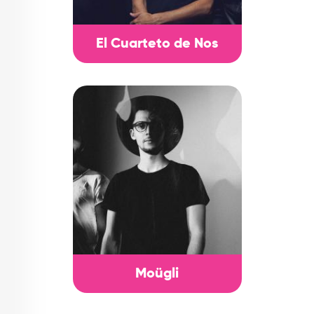
El Cuarteto de Nos
Moügli