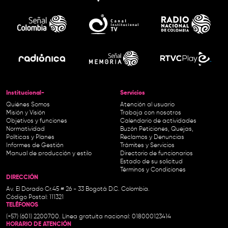
Institucional-
Servicios
Quiénes Somos
Atención al usuario
Misión y Visión
Trabaja con nosotros
Objetivos y funciones
Calendario de actividades
Normatividad
Buzón Peticiones, Quejas,
Políticas y Planes
Reclamos y Denuncias
Informes de Gestión
Trámites y Servicios
Manual de producción y estilo
Directorio de funcionarios
Estado de su solicitud
Términos y Condiciones
DIRECCIÓN
Av. El Dorado Cr.45 # 26 - 33 Bogotá D.C. Colombia.
Código Postal: 111321
TELÉFONOS
(+57) (601) 2200700. Línea gratuita nacional: 018000123414
HORARIO DE ATENCIÓN