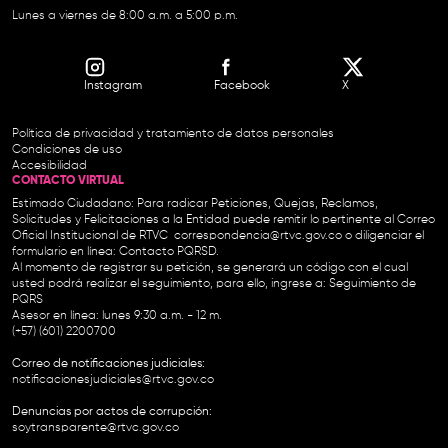
Lunes a viernes de 8:00 a.m. a 5:00 p.m.
Instagram
Facebook
X
Política de privacidad y tratamiento de datos personales
Condiciones de uso
Accesibilidad
CONTACTO VIRTUAL
Estimado Ciudadano: Para radicar Peticiones, Quejas, Reclamos,
Solicitudes y Felicitaciones a la Entidad puede remitir lo pertinente al Correo
Oficial Institucional de RTVC
correspondencia@rtvc.gov.co
o diligenciar el
formulario en línea:
Contacto PQRSD.
Al momento de registrar su petición, se generará un código con el cual
usted podrá realizar el seguimiento, para ello, ingrese a:
Seguimiento de
PQRS
Asesor en línea: lunes 9:30 a.m. - 12 m.
(+57) (601) 2200700
Correo de notificaciones judiciales:
notificacionesjudiciales@rtvc.gov.co
Denuncias por actos de corrupción:
soytransparente@rtvc.gov.co