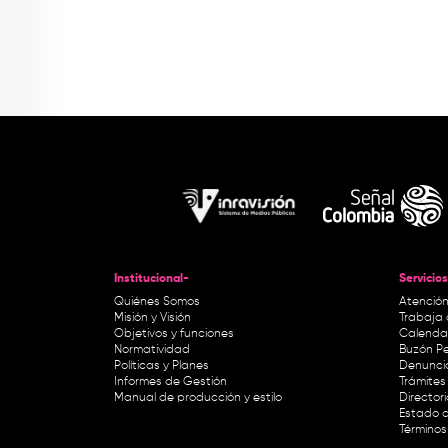
Institucional-
Servicios
Quiénes Somos
Atención
Misión y Visión
Trabaja 
Objetivos y funciones
Calendar
Normatividad
Buzón Pe
Políticas y Planes
Denunci
Informes de Gestión
Trámites 
Manual de producción y estilo
Director
Estado d
Términos