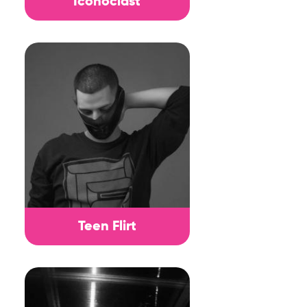
Iconoclast
Teen Flirt