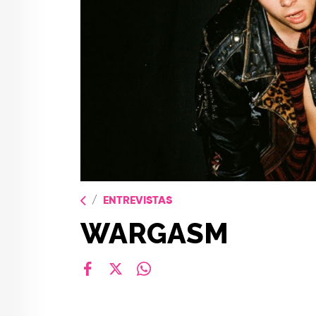
ENTREVISTAS
WARGASM
facebook
X
whatsapp