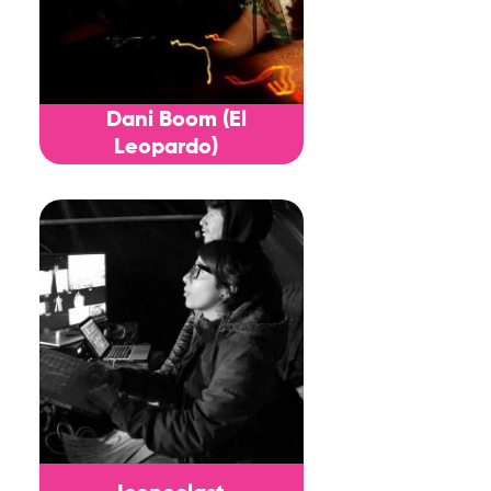
Dani Boom (El
Leopardo)