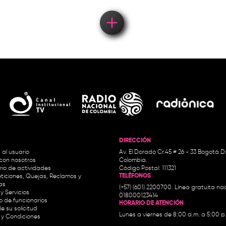
DIRECCIÓN
 al usuario
Av. El Dorado Cr.45 # 26 - 33 Bogotá D
con nosotros
Colombia.
io de actividades
Código Postal: 111321
TELÉFONOS
ticiones, Quejas, Reclamos y
as
(+57) (601) 2200700. Línea gratuita nac
y Servicios
018000123414
io de funcionarios
HORARIO DE ATENCIÓN
e su solicitud
Lunes a viernes de 8:00 a.m. a 5:00 p
 y Condiciones