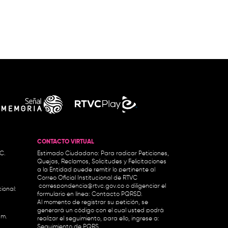
CONTACTO VIRTUAL
.C.
Estimado Ciudadano: Para radicar Peticiones,
Quejas, Reclamos, Solicitudes y Felicitaciones
a la Entidad puede remitir lo pertinente al
Correo Oficial Institucional de RTVC
correspondencia@rtvc.gov.co
o diligenciar el
ional:
formulario en línea:
Contacto PQRSD.
Al momento de registrar su petición, se
generará un código con el cual usted podrá
.m.
realizar el seguimiento, para ello, ingrese a:
Seguimiento de PQRS