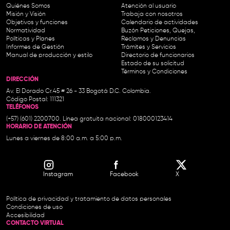
Quiénes Somos
Atención al usuario
Misión y Visión
Trabaja con nosotros
Objetivos y funciones
Calendario de actividades
Normatividad
Buzón Peticiones, Quejas,
Políticas y Planes
Reclamos y Denuncias
Informes de Gestión
Trámites y Servicios
Manual de producción y estilo
Directorio de funcionarios
Estado de su solicitud
Términos y Condiciones
DIRECCIÓN
Av. El Dorado Cr.45 # 26 - 33 Bogotá D.C. Colombia.
Código Postal: 111321
TELÉFONOS
(+57) (601) 2200700. Línea gratuita nacional: 018000123414
HORARIO DE ATENCIÓN
Lunes a viernes de 8:00 a.m. a 5:00 p.m.
Instagram
Facebook
X
Política de privacidad y tratamiento de datos personales
Condiciones de uso
Accesibilidad
CONTACTO VIRTUAL