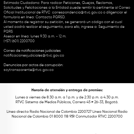
Estimado Ciudadano: Para radicar Peticiones, Quejas, Reclamos,
Solicitudes y Felicitaciones a la Entidad puede remitir lo pertinente al Correo
Oficial Institucional de RTVC
correspondencia@rtvc.gov.co
o diligenciar el
formulario en línea:
Contacto PQRSD.
Al momento de registrar su petición, se generará un código con el cual
usted podrá realizar el seguimiento, para ello, ingrese a:
Seguimiento de
PQRS
Asesor en línea: lunes 9:30 a.m. - 12 m.
(+57) (601) 2200700
Correo de notificaciones judiciales:
notificacionesjudiciales@rtvc.gov.co
Denuncias por actos de corrupción:
soytransparente@rtvc.gov.co
Horario de atención y entrega de premios:
Lunes a viernes de 8:30 a.m. a 1 p.m. y de 2:30 p.m. a 4:30 p.m.
RTVC Sistema de Medios Públicos, Carrera 45 # 26-33, Bogotá.
Línea directa Radio Nacional de Colombia 2200727 Línea Nacional Radio
Nacional de Colombia 01 8000 118 959. Conmutador RTVC 2200700