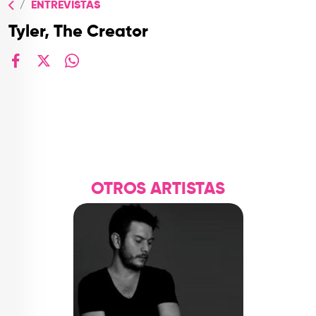
ENTREVISTAS
TOP
Tyler, The Creator
QUIÉNES SOMOS
CONTACTO
facebook
X
whatsapp
OTROS ARTISTAS