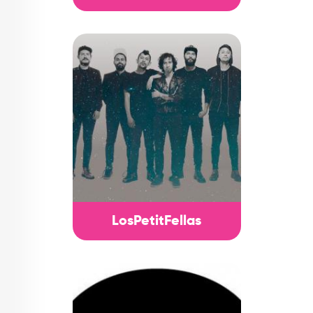
LosPetitFellas