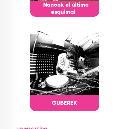
Nanook el último
esquimal
GUBEREK