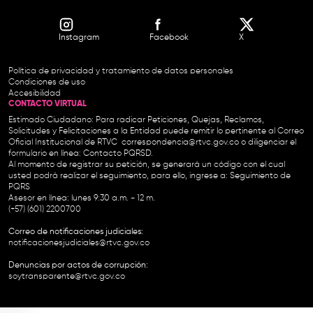
Instagram
Facebook
X
Política de privacidad y tratamiento de datos personales
Condiciones de uso
Accesibilidad
CONTACTO VIRTUAL
Estimado Ciudadano: Para radicar Peticiones, Quejas, Reclamos,
Solicitudes y Felicitaciones a la Entidad puede remitir lo pertinente al Correo
Oficial Institucional de RTVC
correspondencia@rtvc.gov.co
o diligenciar el
formulario en línea:
Contacto PQRSD.
Al momento de registrar su petición, se generará un código con el cual
usted podrá realizar el seguimiento, para ello, ingrese a:
Seguimiento de
PQRS
Asesor en línea: lunes 9:30 a.m. - 12 m.
(+57) (601) 2200700
Correo de notificaciones judiciales:
notificacionesjudiciales@rtvc.gov.co
Denuncias por actos de corrupción:
soytransparente@rtvc.gov.co