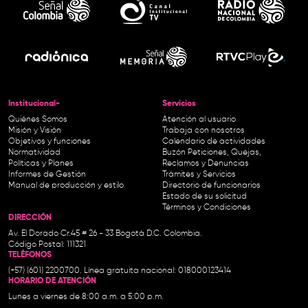
Institucional-
Servicios
Quiénes Somos
Atención al usuario
Misión y Visión
Trabaja con nosotros
Objetivos y funciones
Calendario de actividades
Normatividad
Buzón Peticiones, Quejas,
Políticas y Planes
Reclamos y Denuncias
Informes de Gestión
Trámites y Servicios
Manual de producción y estilo
Directorio de funcionarios
Estado de su solicitud
Términos y Condiciones
DIRECCIÓN
Av. El Dorado Cr.45 # 26 - 33 Bogotá D.C. Colombia.
Código Postal: 111321
TELÉFONOS
(+57) (601) 2200700. Línea gratuita nacional: 018000123414
HORARIO DE ATENCIÓN
Lunes a viernes de 8:00 a.m. a 5:00 p.m.