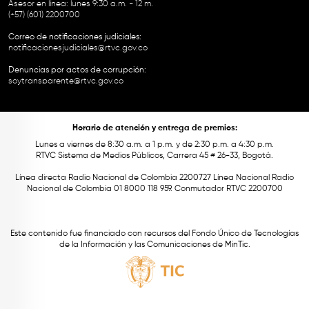
Asesor en línea: lunes 9:30 a.m. - 12 m.
(+57) (601) 2200700
Correo de notificaciones judiciales:
notificacionesjudiciales@rtvc.gov.co
Denuncias por actos de corrupción:
soytransparente@rtvc.gov.co
Horario de atención y entrega de premios:
Lunes a viernes de 8:30 a.m. a 1 p.m. y de 2:30 p.m. a 4:30 p.m.
RTVC Sistema de Medios Públicos, Carrera 45 # 26-33, Bogotá.
Línea directa Radio Nacional de Colombia 2200727 Línea Nacional Radio
Nacional de Colombia 01 8000 118 959. Conmutador RTVC 2200700
Este contenido fue financiado con recursos del Fondo Único de Tecnologías
de la Información y las Comunicaciones de MinTic.