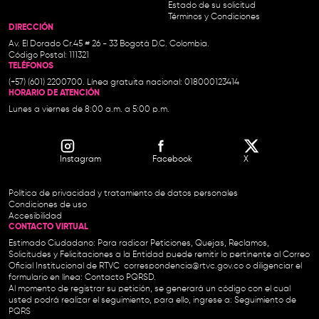
Estado de su solicitud
Términos y Condiciones
DIRECCIÓN
Av. El Dorado Cr.45 # 26 - 33 Bogotá D.C. Colombia.
Código Postal: 111321
TELÉFONOS
(+57) (601) 2200700. Línea gratuita nacional: 018000123414
HORARIO DE ATENCIÓN
Lunes a viernes de 8:00 a.m. a 5:00 p.m.
Instagram
Facebook
X
Política de privacidad y tratamiento de datos personales
Condiciones de uso
Accesibilidad
CONTACTO VIRTUAL
Estimado Ciudadano: Para radicar Peticiones, Quejas, Reclamos,
Solicitudes y Felicitaciones a la Entidad puede remitir lo pertinente al Correo
Oficial Institucional de RTVC
correspondencia@rtvc.gov.co
o diligenciar el
formulario en línea:
Contacto PQRSD.
Al momento de registrar su petición, se generará un código con el cual
usted podrá realizar el seguimiento, para ello, ingrese a:
Seguimiento de
PQRS