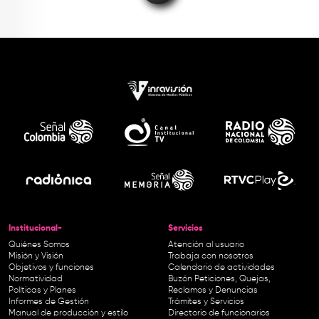
Institucional-
Servicios
Quiénes Somos
Atención al usuario
Misión y Visión
Trabaja con nosotros
Objetivos y funciones
Calendario de actividades
Normatividad
Buzón Peticiones, Quejas,
Políticas y Planes
Reclamos y Denuncias
Informes de Gestión
Trámites y Servicios
Manual de producción y estilo
Directorio de funcionarios