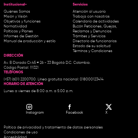
Institucional-
Servicios
Quiénes Somos
Atención al usuario
Misión y Visión
Trabaja con nosotros
Objetivos y funciones
Calendario de actividades
Normatividad
Buzón Peticiones, Quejas,
Políticas y Planes
Reclamos y Denuncias
Informes de Gestión
Trámites y Servicios
Manual de producción y estilo
Directorio de funcionarios
Estado de su solicitud
Términos y Condiciones
DIRECCIÓN
Av. El Dorado Cr.45 # 26 - 33 Bogotá D.C. Colombia.
Código Postal: 111321
TELÉFONOS
(+57) (601) 2200700. Línea gratuita nacional: 018000123414
HORARIO DE ATENCIÓN
Lunes a viernes de 8:00 a.m. a 5:00 p.m.
Instagram
Facebook
X
Política de privacidad y tratamiento de datos personales
Condiciones de uso
Accesibilidad