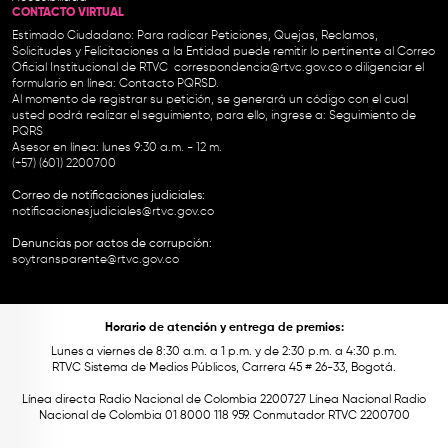
CONTACTO VIRTUAL
Estimado Ciudadano: Para radicar Peticiones, Quejas, Reclamos,
Solicitudes y Felicitaciones a la Entidad puede remitir lo pertinente al Correo
Oficial Institucional de RTVC
correspondencia@rtvc.gov.co
o diligenciar el
formulario en línea:
Contacto PQRSD.
Al momento de registrar su petición, se generará un código con el cual
usted podrá realizar el seguimiento, para ello, ingrese a:
Seguimiento de
PQRS
Asesor en línea: lunes 9:30 a.m. - 12 m.
(+57) (601) 2200700
Correo de notificaciones judiciales:
notificacionesjudiciales@rtvc.gov.co
Denuncias por actos de corrupción:
soytransparente@rtvc.gov.co
Horario de atención y entrega de premios:
Lunes a viernes de 8:30 a.m. a 1 p.m. y de 2:30 p.m. a 4:30 p.m.
RTVC Sistema de Medios Públicos, Carrera 45 # 26-33, Bogotá.
Línea directa Radio Nacional de Colombia 2200727 Línea Nacional Radio
Nacional de Colombia 01 8000 118 959. Conmutador RTVC 2200700