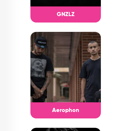
GNZLZ
Aerophon