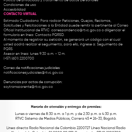
Política de privacidad y tratamiento de datos personales
Condiciones de uso
Accesibilidad
CONTACTO VIRTUAL
Estimado Ciudadano: Para radicar Peticiones, Quejas, Reclamos,
Solicitudes y Felicitaciones a la Entidad puede remitir lo pertinente al Correo
Oficial Institucional de RTVC
correspondencia@rtvc.gov.co
o diligenciar el
formulario en línea:
Contacto PQRSD.
Al momento de registrar su petición, se generará un código con el cual
usted podrá realizar el seguimiento, para ello, ingrese a:
Seguimiento de
PQRS
Asesor en línea: lunes 9:30 a.m. - 12 m.
(+57) (601) 2200700
Correo de notificaciones judiciales:
notificacionesjudiciales@rtvc.gov.co
Denuncias por actos de corrupción:
soytransparente@rtvc.gov.co
Horario de atención y entrega de premios:
Lunes a viernes de 8:30 a.m. a 1 p.m. y de 2:30 p.m. a 4:30 p.m.
RTVC Sistema de Medios Públicos, Carrera 45 # 26-33, Bogotá.
Línea directa Radio Nacional de Colombia 2200727 Línea Nacional Radio