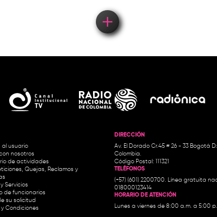
DIRECCIÓN
 al usuario
Av. El Dorado Cr.45 # 26 - 33 Bogotá D
con nosotros
Colombia.
io de actividades
Código Postal: 111321
TELÉFONOS
ticiones, Quejas, Reclamos y
as
(+57) (601) 2200700. Línea gratuita nac
y Servicios
018000123414
io de funcionarios
HORARIO DE ATENCIÓN
e su solicitud
Lunes a viernes de 8:00 a.m. a 5:00 p
 y Condiciones