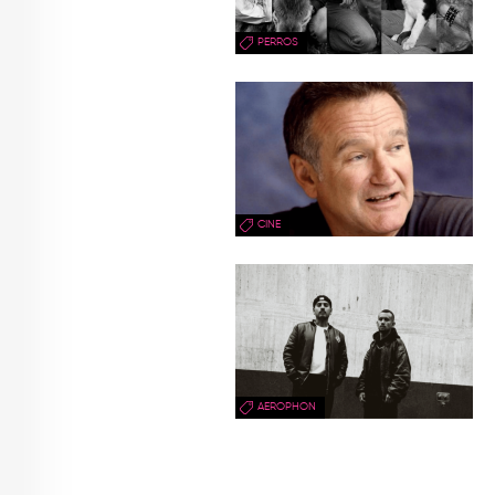
PERROS
CINE
AEROPHON