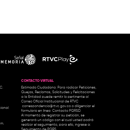
CONTACTO VIRTUAL
.C.
Estimado Ciudadano: Para radicar Peticiones,
Quejas, Reclamos, Solicitudes y Felicitaciones
a la Entidad puede remitir lo pertinente al
Correo Oficial Institucional de RTVC
correspondencia@rtvc.gov.co
o diligenciar el
ional:
formulario en línea:
Contacto PQRSD.
Al momento de registrar su petición, se
generará un código con el cual usted podrá
.m.
realizar el seguimiento, para ello, ingrese a:
Seguimiento de PQRS