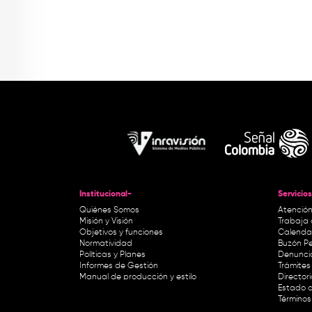
Institucional-
Servicios
Quiénes Somos
Atención
Misión y Visión
Trabaja 
Objetivos y funciones
Calendar
Normatividad
Buzón Pe
Políticas y Planes
Denunci
Informes de Gestión
Trámites 
Manual de producción y estilo
Director
Estado d
Términos