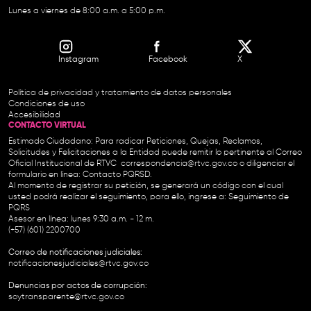
Lunes a viernes de 8:00 a.m. a 5:00 p.m.
Instagram
Facebook
X
Política de privacidad y tratamiento de datos personales
Condiciones de uso
Accesibilidad
CONTACTO VIRTUAL
Estimado Ciudadano: Para radicar Peticiones, Quejas, Reclamos,
Solicitudes y Felicitaciones a la Entidad puede remitir lo pertinente al Correo
Oficial Institucional de RTVC
correspondencia@rtvc.gov.co
o diligenciar el
formulario en línea:
Contacto PQRSD.
Al momento de registrar su petición, se generará un código con el cual
usted podrá realizar el seguimiento, para ello, ingrese a:
Seguimiento de
PQRS
Asesor en línea: lunes 9:30 a.m. - 12 m.
(+57) (601) 2200700
Correo de notificaciones judiciales:
notificacionesjudiciales@rtvc.gov.co
Denuncias por actos de corrupción:
soytransparente@rtvc.gov.co