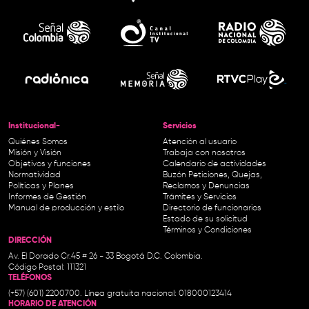
Institucional-
Servicios
Quiénes Somos
Atención al usuario
Misión y Visión
Trabaja con nosotros
Objetivos y funciones
Calendario de actividades
Normatividad
Buzón Peticiones, Quejas,
Políticas y Planes
Reclamos y Denuncias
Informes de Gestión
Trámites y Servicios
Manual de producción y estilo
Directorio de funcionarios
Estado de su solicitud
Términos y Condiciones
DIRECCIÓN
Av. El Dorado Cr.45 # 26 - 33 Bogotá D.C. Colombia.
Código Postal: 111321
TELÉFONOS
(+57) (601) 2200700. Línea gratuita nacional: 018000123414
HORARIO DE ATENCIÓN