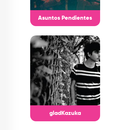
Asuntos Pendientes
gladKazuka