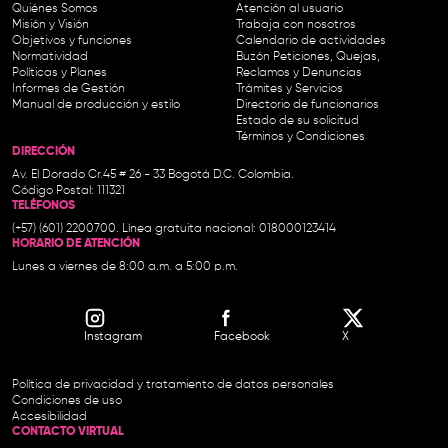
Quiénes Somos
Atención al usuario
Misión y Visión
Trabaja con nosotros
Objetivos y funciones
Calendario de actividades
Normatividad
Buzón Peticiones, Quejas,
Políticas y Planes
Reclamos y Denuncias
Informes de Gestión
Trámites y Servicios
Manual de producción y estilo
Directorio de funcionarios
Estado de su solicitud
Términos y Condiciones
DIRECCIÓN
Av. El Dorado Cr.45 # 26 - 33 Bogotá D.C. Colombia.
Código Postal: 111321
TELÉFONOS
(+57) (601) 2200700. Línea gratuita nacional: 018000123414
HORARIO DE ATENCIÓN
Lunes a viernes de 8:00 a.m. a 5:00 p.m.
Instagram
Facebook
X
Política de privacidad y tratamiento de datos personales
Condiciones de uso
Accesibilidad
CONTACTO VIRTUAL