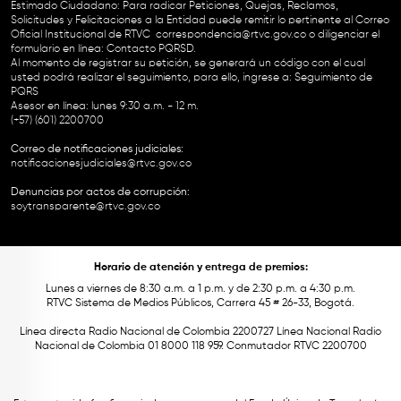
Estimado Ciudadano: Para radicar Peticiones, Quejas, Reclamos,
Solicitudes y Felicitaciones a la Entidad puede remitir lo pertinente al Correo
Oficial Institucional de RTVC
correspondencia@rtvc.gov.co
o diligenciar el
formulario en línea:
Contacto PQRSD.
Al momento de registrar su petición, se generará un código con el cual
usted podrá realizar el seguimiento, para ello, ingrese a:
Seguimiento de
PQRS
Asesor en línea: lunes 9:30 a.m. - 12 m.
(+57) (601) 2200700
Correo de notificaciones judiciales:
notificacionesjudiciales@rtvc.gov.co
Denuncias por actos de corrupción:
soytransparente@rtvc.gov.co
Horario de atención y entrega de premios:
Lunes a viernes de 8:30 a.m. a 1 p.m. y de 2:30 p.m. a 4:30 p.m.
RTVC Sistema de Medios Públicos, Carrera 45 # 26-33, Bogotá.
Línea directa Radio Nacional de Colombia 2200727 Línea Nacional Radio
Nacional de Colombia 01 8000 118 959. Conmutador RTVC 2200700