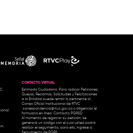
CONTACTO VIRTUAL
.C.
Estimado Ciudadano: Para radicar Peticiones,
Quejas, Reclamos, Solicitudes y Felicitaciones
a la Entidad puede remitir lo pertinente al
Correo Oficial Institucional de RTVC
correspondencia@rtvc.gov.co
o diligenciar el
ional:
formulario en línea:
Contacto PQRSD.
Al momento de registrar su petición, se
generará un código con el cual usted podrá
.m.
realizar el seguimiento, para ello, ingrese a:
Seguimiento de PQRS