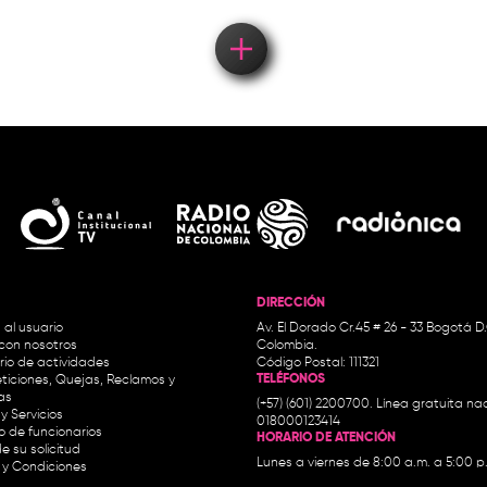
DIRECCIÓN
 al usuario
Av. El Dorado Cr.45 # 26 - 33 Bogotá D
con nosotros
Colombia.
io de actividades
Código Postal: 111321
TELÉFONOS
ticiones, Quejas, Reclamos y
as
(+57) (601) 2200700. Línea gratuita nac
y Servicios
018000123414
io de funcionarios
HORARIO DE ATENCIÓN
e su solicitud
Lunes a viernes de 8:00 a.m. a 5:00 p
 y Condiciones