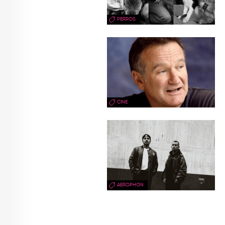
PERROS
CINE
AEROPHON