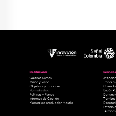
Institucional-
Servicios
Quiénes Somos
Atención
Misión y Visión
Trabaja 
Objetivos y funciones
Calendar
Normatividad
Buzón Pe
Políticas y Planes
Denunci
Informes de Gestión
Trámites 
Manual de producción y estilo
Director
Estado d
Términos