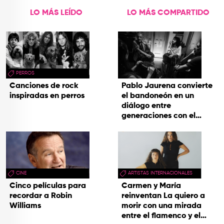
LO MÁS LEÍDO
LO MÁS COMPARTIDO
PERROS
Canciones de rock
Pablo Jaurena convierte
inspiradas en perros
el bandoneón en un
diálogo entre
generaciones con el
videoclip de Un dios
hecho cenizas
CINE
ARTISTAS INTERNACIONALES
Cinco películas para
Carmen y María
recordar a Robin
reinventan La quiero a
Williams
morir con una mirada
entre el flamenco y el