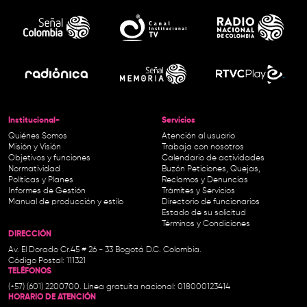
Institucional-
Servicios
Quiénes Somos
Atención al usuario
Misión y Visión
Trabaja con nosotros
Objetivos y funciones
Calendario de actividades
Normatividad
Buzón Peticiones, Quejas,
Políticas y Planes
Reclamos y Denuncias
Informes de Gestión
Trámites y Servicios
Manual de producción y estilo
Directorio de funcionarios
Estado de su solicitud
Términos y Condiciones
DIRECCIÓN
Av. El Dorado Cr.45 # 26 - 33 Bogotá D.C. Colombia.
Código Postal: 111321
TELÉFONOS
(+57) (601) 2200700. Línea gratuita nacional: 018000123414
HORARIO DE ATENCIÓN