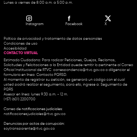
Lunes a viernes de 8:00 a.m. a 5:00 p.m.
Instagram
Facebook
X
Política de privacidad y tratamiento de datos personales
Condiciones de uso
Accesibilidad
CONTACTO VIRTUAL
Estimado Ciudadano: Para radicar Peticiones, Quejas, Reclamos,
Solicitudes y Felicitaciones a la Entidad puede remitir lo pertinente al Correo
Oficial Institucional de RTVC
correspondencia@rtvc.gov.co
o diligenciar el
formulario en línea:
Contacto PQRSD.
Al momento de registrar su petición, se generará un código con el cual
usted podrá realizar el seguimiento, para ello, ingrese a:
Seguimiento de
PQRS
Asesor en línea: lunes 9:30 a.m. - 12 m.
(+57) (601) 2200700
Correo de notificaciones judiciales:
notificacionesjudiciales@rtvc.gov.co
Denuncias por actos de corrupción:
soytransparente@rtvc.gov.co