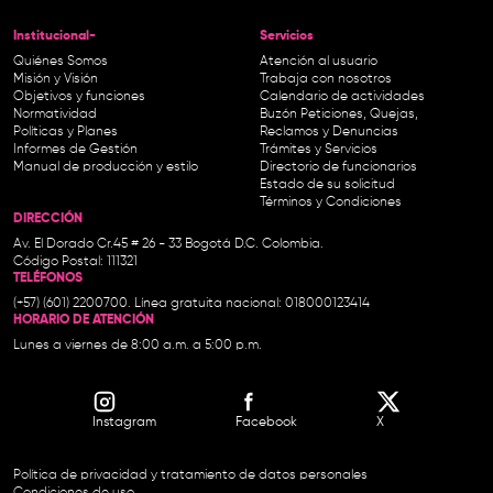
Institucional-
Servicios
Quiénes Somos
Atención al usuario
Misión y Visión
Trabaja con nosotros
Objetivos y funciones
Calendario de actividades
Normatividad
Buzón Peticiones, Quejas,
Políticas y Planes
Reclamos y Denuncias
Informes de Gestión
Trámites y Servicios
Manual de producción y estilo
Directorio de funcionarios
Estado de su solicitud
Términos y Condiciones
DIRECCIÓN
Av. El Dorado Cr.45 # 26 - 33 Bogotá D.C. Colombia.
Código Postal: 111321
TELÉFONOS
(+57) (601) 2200700. Línea gratuita nacional: 018000123414
HORARIO DE ATENCIÓN
Lunes a viernes de 8:00 a.m. a 5:00 p.m.
Instagram
Facebook
X
Política de privacidad y tratamiento de datos personales