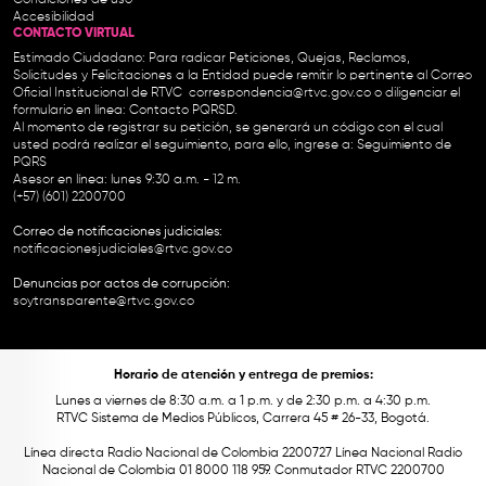
Condiciones de uso
Accesibilidad
CONTACTO VIRTUAL
Estimado Ciudadano: Para radicar Peticiones, Quejas, Reclamos,
Solicitudes y Felicitaciones a la Entidad puede remitir lo pertinente al Correo
Oficial Institucional de RTVC
correspondencia@rtvc.gov.co
o diligenciar el
formulario en línea:
Contacto PQRSD.
Al momento de registrar su petición, se generará un código con el cual
usted podrá realizar el seguimiento, para ello, ingrese a:
Seguimiento de
PQRS
Asesor en línea: lunes 9:30 a.m. - 12 m.
(+57) (601) 2200700
Correo de notificaciones judiciales:
notificacionesjudiciales@rtvc.gov.co
Denuncias por actos de corrupción:
soytransparente@rtvc.gov.co
Horario de atención y entrega de premios:
Lunes a viernes de 8:30 a.m. a 1 p.m. y de 2:30 p.m. a 4:30 p.m.
RTVC Sistema de Medios Públicos, Carrera 45 # 26-33, Bogotá.
Línea directa Radio Nacional de Colombia 2200727 Línea Nacional Radio
Nacional de Colombia 01 8000 118 959. Conmutador RTVC 2200700