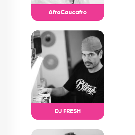
AfroCaucafro
DJ FRESH