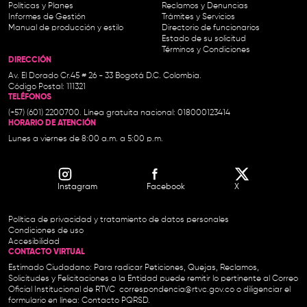
Políticas y Planes
Reclamos y Denuncias
Informes de Gestión
Trámites y Servicios
Manual de producción y estilo
Directorio de funcionarios
Estado de su solicitud
Términos y Condiciones
DIRECCIÓN
Av. El Dorado Cr.45 # 26 - 33 Bogotá D.C. Colombia.
Código Postal: 111321
TELÉFONOS
(+57) (601) 2200700. Línea gratuita nacional: 018000123414
HORARIO DE ATENCIÓN
Lunes a viernes de 8:00 a.m. a 5:00 p.m.
Instagram
Facebook
X
Política de privacidad y tratamiento de datos personales
Condiciones de uso
Accesibilidad
CONTACTO VIRTUAL
Estimado Ciudadano: Para radicar Peticiones, Quejas, Reclamos,
Solicitudes y Felicitaciones a la Entidad puede remitir lo pertinente al Correo
Oficial Institucional de RTVC
correspondencia@rtvc.gov.co
o diligenciar el
formulario en línea:
Contacto PQRSD.