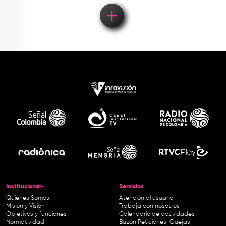
Institucional-
Servicios
Quiénes Somos
Atención al usuario
Misión y Visión
Trabaja con nosotros
Objetivos y funciones
Calendario de actividades
Normatividad
Buzón Peticiones, Quejas,