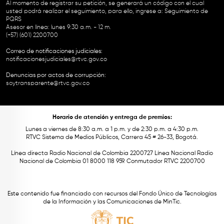
Al momento de registrar su petición, se generará un código con el cual
usted podrá realizar el seguimiento, para ello, ingrese a:
Seguimiento de
PQRS
Asesor en línea: lunes 9:30 a.m. - 12 m.
(+57) (601) 2200700
Correo de notificaciones judiciales:
notificacionesjudiciales@rtvc.gov.co
Denuncias por actos de corrupción:
soytransparente@rtvc.gov.co
Horario de atención y entrega de premios:
Lunes a viernes de 8:30 a.m. a 1 p.m. y de 2:30 p.m. a 4:30 p.m.
RTVC Sistema de Medios Públicos, Carrera 45 # 26-33, Bogotá.
Línea directa Radio Nacional de Colombia 2200727 Línea Nacional Radio
Nacional de Colombia 01 8000 118 959. Conmutador RTVC 2200700
Este contenido fue financiado con recursos del Fondo Único de Tecnologías
de la Información y las Comunicaciones de MinTic.