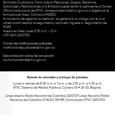
Estimado Ciudadano: Para radicar Peticiones, Quejas, Reclamos,
Solicitudes y Felicitaciones a la Entidad puede remitir lo pertinente al Correo
Oficial Institucional de RTVC
correspondencia@rtvc.gov.co
o diligenciar el
formulario en línea:
Contacto PQRSD.
Al momento de registrar su petición, se generará un código con el cual
usted podrá realizar el seguimiento, para ello, ingrese a:
Seguimiento de
PQRS
Asesor en línea: lunes 9:30 a.m. - 12 m.
(+57) (601) 2200700
Correo de notificaciones judiciales:
notificacionesjudiciales@rtvc.gov.co
Denuncias por actos de corrupción:
soytransparente@rtvc.gov.co
Horario de atención y entrega de premios:
Lunes a viernes de 8:30 a.m. a 1 p.m. y de 2:30 p.m. a 4:30 p.m.
RTVC Sistema de Medios Públicos, Carrera 45 # 26-33, Bogotá.
Línea directa Radio Nacional de Colombia 2200727 Línea Nacional Radio
Nacional de Colombia 01 8000 118 959. Conmutador RTVC 2200700