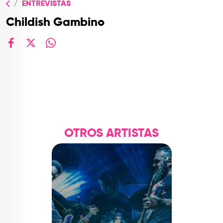
ENTREVISTAS
TOP
Childish Gambino
QUIÉNES SOMOS
CONTACTO
facebook
X
whatsapp
OTROS ARTISTAS