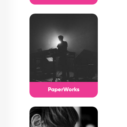
PaperWorks