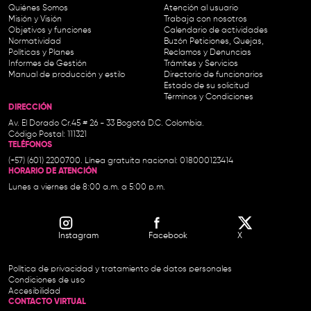
Quiénes Somos
Atención al usuario
Misión y Visión
Trabaja con nosotros
Objetivos y funciones
Calendario de actividades
Normatividad
Buzón Peticiones, Quejas,
Políticas y Planes
Reclamos y Denuncias
Informes de Gestión
Trámites y Servicios
Manual de producción y estilo
Directorio de funcionarios
Estado de su solicitud
Términos y Condiciones
DIRECCIÓN
Av. El Dorado Cr.45 # 26 - 33 Bogotá D.C. Colombia.
Código Postal: 111321
TELÉFONOS
(+57) (601) 2200700. Línea gratuita nacional: 018000123414
HORARIO DE ATENCIÓN
Lunes a viernes de 8:00 a.m. a 5:00 p.m.
Instagram
Facebook
X
Política de privacidad y tratamiento de datos personales
Condiciones de uso
Accesibilidad
CONTACTO VIRTUAL