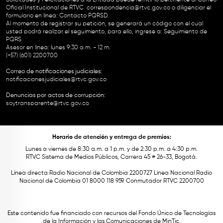
Oficial Institucional de RTVC
correspondencia@rtvc.gov.co
o diligenciar el
formulario en línea:
Contacto PQRSD.
Al momento de registrar su petición, se generará un código con el cual
usted podrá realizar el seguimiento, para ello, ingrese a:
Seguimiento de
PQRS
Asesor en línea: lunes 9:30 a.m. - 12 m.
(+57) (601) 2200700
Correo de notificaciones judiciales:
notificacionesjudiciales@rtvc.gov.co
Denuncias por actos de corrupción:
soytransparente@rtvc.gov.co
Horario de atención y entrega de premios:
Lunes a viernes de 8:30 a.m. a 1 p.m. y de 2:30 p.m. a 4:30 p.m.
RTVC Sistema de Medios Públicos, Carrera 45 # 26-33, Bogotá.
Línea directa Radio Nacional de Colombia 2200727 Línea Nacional Radio
Nacional de Colombia 01 8000 118 959. Conmutador RTVC 2200700
Este contenido fue financiado con recursos del Fondo Único de Tecnologías
de la Información y las Comunicaciones de MinTic.