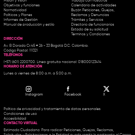
Misión y Visión
Trabaja con nosotros
Objetivos y funciones
Calendario de actividades
Normatividad
Buzón Peticiones, Quejas,
Políticas y Planes
Reclamos y Denuncias
Informes de Gestión
Trámites y Servicios
Manual de producción y estilo
Directorio de funcionarios
Estado de su solicitud
Términos y Condiciones
DIRECCIÓN
Av. El Dorado Cr.45 # 26 - 33 Bogotá D.C. Colombia.
Código Postal: 111321
TELÉFONOS
(+57) (601) 2200700. Línea gratuita nacional: 018000123414
HORARIO DE ATENCIÓN
Lunes a viernes de 8:00 a.m. a 5:00 p.m.
Instagram
Facebook
X
Política de privacidad y tratamiento de datos personales
Condiciones de uso
Accesibilidad
CONTACTO VIRTUAL
Estimado Ciudadano: Para radicar Peticiones, Quejas, Reclamos,
Solicitudes y Felicitaciones a la Entidad puede remitir lo pertinente al Correo