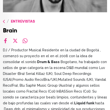
TOP
QUIÉNES SOMOS
ENTREVISTAS
CONTACTO
Brain
facebook
X
whatsapp
DJ / Productor Musical Residente en la ciudad de Bogotá ,
comenzó su proyecto en el en el 2008 con la idea de
consolidar el sonido
Drum & Bass
Bogotano, ha trabajado con
sellos de gran categoría en la escena D&B mundial como Luv
Disaster (Bra) Serial Killaz (UK), Soul Deep Recordings
(USA),Promo Audio Recs(Bra/UK),Mutated Sounds (UK), Vandal
Recs(Fra), Blu Saphir Music Group (Austria) y algunos sellos
locales como Fractal Recs (Col) InBASSion Recs (Col). Su
sonido se caracteriza por beats limpios, contundentes y líneas
de bajo profundas las cuales van desde el
Liquid funk
hasta
Deep dnb, el minimalismo y simplicidad de sus producciones