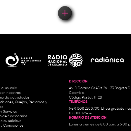
DIRECCIÓN
 al usuario
Av. El Dorado Cr.45 # 26 - 33 Bogotá D
con nosotros
Colombia.
io de actividades
Código Postal: 111321
TELÉFONOS
ticiones, Quejas, Reclamos y
as
(+57) (601) 2200700. Línea gratuita nac
y Servicios
018000123414
io de funcionarios
HORARIO DE ATENCIÓN
e su solicitud
Lunes a viernes de 8:00 a.m. a 5:00 p
 y Condiciones