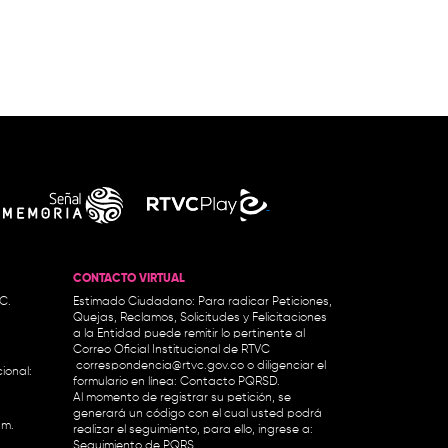
CONTACTO VIRTUAL
.C.
Estimado Ciudadano: Para radicar Peticiones,
Quejas, Reclamos, Solicitudes y Felicitaciones
a la Entidad puede remitir lo pertinente al
Correo Oficial Institucional de RTVC
correspondencia@rtvc.gov.co
o diligenciar el
ional:
formulario en línea:
Contacto PQRSD.
Al momento de registrar su petición, se
generará un código con el cual usted podrá
.m.
realizar el seguimiento, para ello, ingrese a:
Seguimiento de PQRS