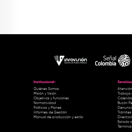
Institucional-
Servicios
Quiénes Somos
Atención
Misión y Visión
Trabaja 
Objetivos y funciones
Calendar
Normatividad
Buzón Pe
Políticas y Planes
Denunci
Informes de Gestión
Trámites 
Manual de producción y estilo
Director
Estado d
Términos