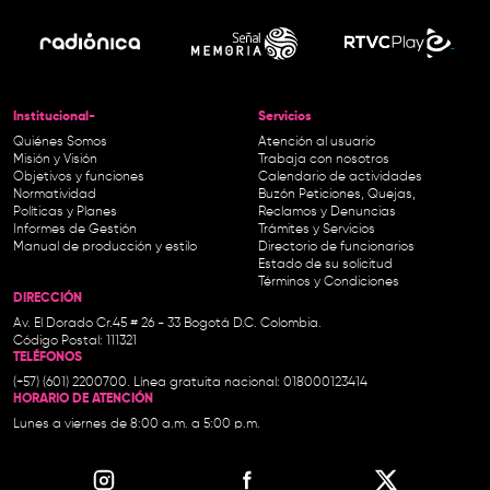
Institucional-
Servicios
Quiénes Somos
Atención al usuario
Misión y Visión
Trabaja con nosotros
Objetivos y funciones
Calendario de actividades
Normatividad
Buzón Peticiones, Quejas,
Políticas y Planes
Reclamos y Denuncias
Informes de Gestión
Trámites y Servicios
Manual de producción y estilo
Directorio de funcionarios
Estado de su solicitud
Términos y Condiciones
DIRECCIÓN
Av. El Dorado Cr.45 # 26 - 33 Bogotá D.C. Colombia.
Código Postal: 111321
TELÉFONOS
(+57) (601) 2200700. Línea gratuita nacional: 018000123414
HORARIO DE ATENCIÓN
Lunes a viernes de 8:00 a.m. a 5:00 p.m.