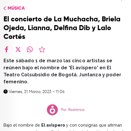
TOP
MÚSICA
QUIÉNES SOMOS
El concierto de La Muchacha, Briela
CONTACTO
Ojeda, Lianna, Delfina Dib y Lalo
Cortés
facebook
X
whatsapp
Este sábado 1 de marzo las cinco artistas se
reúnen bajo el nombre de 'El avispero' en El
Teatro Colsubsidio de Bogotá. Juntanza y poder
femenino.
Viernes, 31 Marzo, 2023 - 11:06
Por: Radiónica
Bajo el nombre de
El avispero
y con consignas que afirman