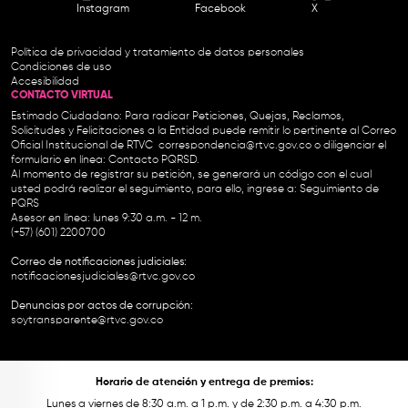
Instagram
Facebook
X
Política de privacidad y tratamiento de datos personales
Condiciones de uso
Accesibilidad
CONTACTO VIRTUAL
Estimado Ciudadano: Para radicar Peticiones, Quejas, Reclamos,
Solicitudes y Felicitaciones a la Entidad puede remitir lo pertinente al Correo
Oficial Institucional de RTVC
correspondencia@rtvc.gov.co
o diligenciar el
formulario en línea:
Contacto PQRSD.
Al momento de registrar su petición, se generará un código con el cual
usted podrá realizar el seguimiento, para ello, ingrese a:
Seguimiento de
PQRS
Asesor en línea: lunes 9:30 a.m. - 12 m.
(+57) (601) 2200700
Correo de notificaciones judiciales:
notificacionesjudiciales@rtvc.gov.co
Denuncias por actos de corrupción:
soytransparente@rtvc.gov.co
Horario de atención y entrega de premios:
Lunes a viernes de 8:30 a.m. a 1 p.m. y de 2:30 p.m. a 4:30 p.m.