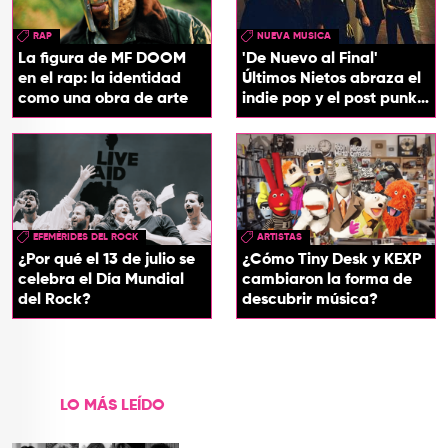
RAP
NUEVA MUSICA
La figura de MF DOOM
'De Nuevo al Final'
en el rap: la identidad
Últimos Nietos abraza el
como una obra de arte
indie pop y el post punk
en su nuevo EP
EFEMÉRIDES DEL ROCK
ARTISTAS
¿Por qué el 13 de julio se
¿Cómo Tiny Desk y KEXP
celebra el Día Mundial
cambiaron la forma de
del Rock?
descubrir música?
LO MÁS LEÍDO