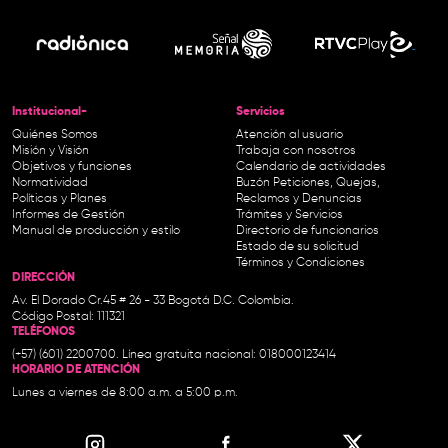
Institucional-
Servicios
Quiénes Somos
Atención al usuario
Misión y Visión
Trabaja con nosotros
Objetivos y funciones
Calendario de actividades
Normatividad
Buzón Peticiones, Quejas,
Políticas y Planes
Reclamos y Denuncias
Informes de Gestión
Trámites y Servicios
Manual de producción y estilo
Directorio de funcionarios
Estado de su solicitud
Términos y Condiciones
DIRECCIÓN
Av. El Dorado Cr.45 # 26 - 33 Bogotá D.C. Colombia.
Código Postal: 111321
TELÉFONOS
(+57) (601) 2200700. Línea gratuita nacional: 018000123414
HORARIO DE ATENCIÓN
Lunes a viernes de 8:00 a.m. a 5:00 p.m.