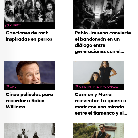
PERROS
Canciones de rock
Pablo Jaurena convierte
inspiradas en perros
el bandoneón en un
diálogo entre
generaciones con el
videoclip de Un dios
hecho cenizas
CINE
ARTISTAS INTERNACIONALES
Cinco películas para
Carmen y María
recordar a Robin
reinventan La quiero a
Williams
morir con una mirada
entre el flamenco y el
soul