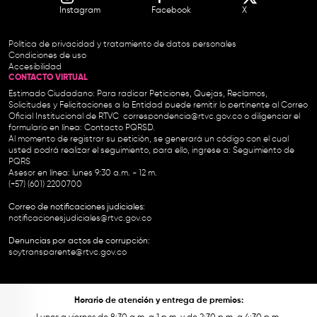
Instagram
Facebook
X
Política de privacidad y tratamiento de datos personales
Condiciones de uso
Accesibilidad
CONTACTO VIRTUAL
Estimado Ciudadano: Para radicar Peticiones, Quejas, Reclamos,
Solicitudes y Felicitaciones a la Entidad puede remitir lo pertinente al Correo
Oficial Institucional de RTVC
correspondencia@rtvc.gov.co
o diligenciar el
formulario en línea:
Contacto PQRSD.
Al momento de registrar su petición, se generará un código con el cual
usted podrá realizar el seguimiento, para ello, ingrese a:
Seguimiento de
PQRS
Asesor en línea: lunes 9:30 a.m. - 12 m.
(+57) (601) 2200700
Correo de notificaciones judiciales:
notificacionesjudiciales@rtvc.gov.co
Denuncias por actos de corrupción:
soytransparente@rtvc.gov.co
Horario de atención y entrega de premios: