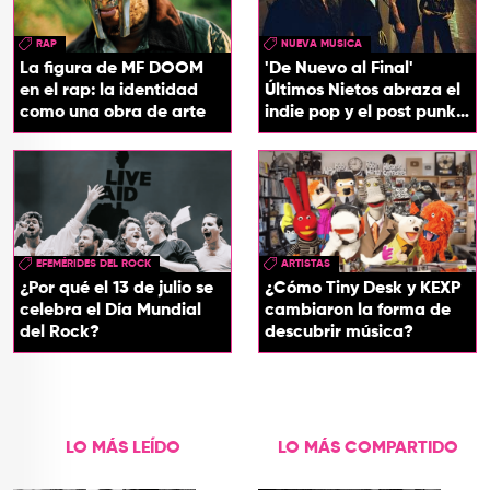
RAP
NUEVA MUSICA
La figura de MF DOOM
'De Nuevo al Final'
en el rap: la identidad
Últimos Nietos abraza el
como una obra de arte
indie pop y el post punk
en su nuevo EP
EFEMÉRIDES DEL ROCK
ARTISTAS
¿Por qué el 13 de julio se
¿Cómo Tiny Desk y KEXP
celebra el Día Mundial
cambiaron la forma de
del Rock?
descubrir música?
LO MÁS LEÍDO
LO MÁS COMPARTIDO