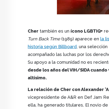
Cher
también es un
ícono LGBTIQ+
re
Turn Back Time
(1989) aparece en
la l
historia según Billboard
, una selecció
acompañado las luchas por los derechos
Su apoyo a la comunidad no es recien
desde los años del VIH/SIDA cuando vi
altísimo.
La relación de Cher con Alexander '
vicepresidente de A&R en Def Jam Rec
ella, ha generado titulares. El novio d