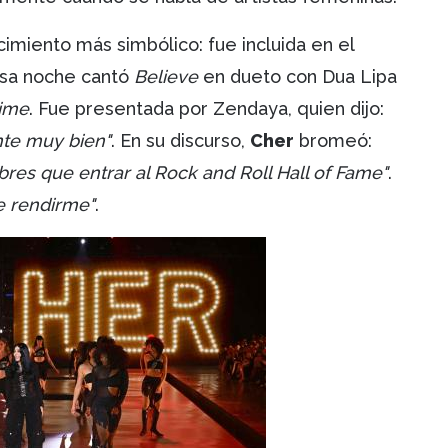
imiento más simbólico: fue incluida en el
Esa noche cantó
Believe
en dueto con Dua Lipa
Time
. Fue presentada por Zendaya, quien dijo:
nte muy bien"
. En su discurso,
Cher
bromeó:
res que entrar al Rock and Roll Hall of Fame"
.
e rendirme"
.