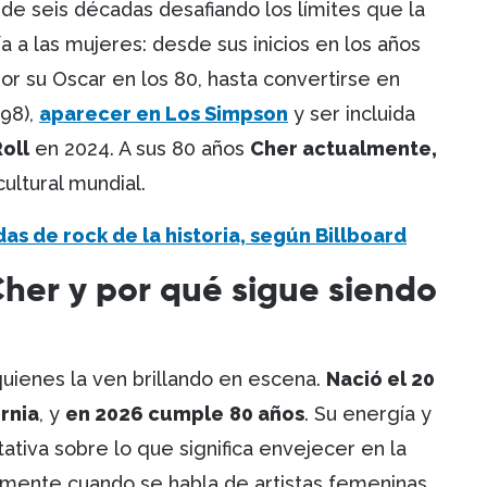
de seis décadas desafiando los límites que la
a a las mujeres: desde sus inicios en los años
or su Oscar en los 80, hasta convertirse en
98),
aparecer en Los Simpson
y ser incluida
oll
en 2024. A sus 80 años
Cher actualmente,
ultural mundial.
as de rock de la historia, según Billboard
her y por qué sigue siendo
uienes la ven brillando en escena.
Nació el 20
rnia
, y
en 2026 cumple
80 años
. Su energía y
ativa sobre lo que significa envejecer en la
almente cuando se habla de artistas femeninas.