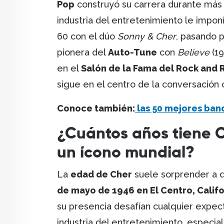
Pop
construyó su carrera durante más 
industria del entretenimiento le imponí
60 con el dúo
Sonny & Cher
, pasando p
pionera del
Auto-Tune
con
Believe
(19
en el
Salón de la Fama del Rock and R
sigue en el centro de la conversación c
Conoce también:
l
as 50 mejores band
¿Cuántos años tiene C
un ícono mundial?
La
edad de Cher
suele sorprender a q
de mayo de 1946 en El Centro, Califo
su presencia desafían cualquier expect
industria del entretenimiento, especi