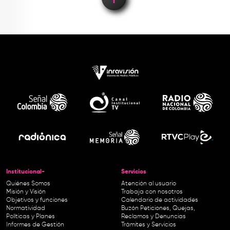
Institucional-
Servicios
Quiénes Somos
Atención al usuario
Misión y Visión
Trabaja con nosotros
Objetivos y funciones
Calendario de actividades
Normatividad
Buzón Peticiones, Quejas,
Políticas y Planes
Reclamos y Denuncias
Informes de Gestión
Trámites y Servicios