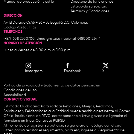
Manual de producción y estilo
Directorio de funcionarios
Estado de su solicitud
Términos y Condiciones
DIRECCIÓN
Av. El Dorado Cr.45 # 26 - 33 Bogotá D.C. Colombia.
Código Postal: 111321
TELÉFONOS
(+57) (601) 2200700. Línea gratuita nacional: 018000123414
HORARIO DE ATENCIÓN
Lunes a viernes de 8:00 a.m. a 5:00 p.m.
Instagram
Facebook
X
Política de privacidad y tratamiento de datos personales
Condiciones de uso
Accesibilidad
CONTACTO VIRTUAL
Estimado Ciudadano: Para radicar Peticiones, Quejas, Reclamos,
Solicitudes y Felicitaciones a la Entidad puede remitir lo pertinente al Correo
Oficial Institucional de RTVC
correspondencia@rtvc.gov.co
o diligenciar el
formulario en línea:
Contacto PQRSD.
Al momento de registrar su petición, se generará un código con el cual
usted podrá realizar el seguimiento, para ello, ingrese a:
Seguimiento de