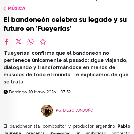
TOP
MÚSICA
QUIÉNES SOMOS
El bandoneón celebra su legado y su
CONTACTO
futuro en 'Fueyerías'
facebook
X
whatsapp
'Fueyerías' confirma que el bandoneón no
pertenece únicamente al pasado: sigue viajando,
dialogando y transformándose en manos de
músicos de todo el mundo. Te explicamos de qué
se trata.
Domingo, 10 Mayo, 2026 - 03:52
Por: DIEGO LONDOÑO
El bandoneonista, compositor y productor argentino
Pablo
Jaurena
presenta
Fueyerías
, un ambicioso proyecto