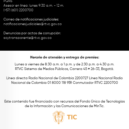
PQRS
Asesor en línea: lunes 9:30 a.m. - 12 m.
(+57) (601) 2200700
Correo de notificaciones judiciales:
notificacionesjudiciales@rtvc.gov.co
Denuncias por actos de corrupción:
soytransparente@rtvc.gov.co
Horario de atención y entrega de premios:
Lunes a viernes de 8:30 a.m. a 1 p.m. y de 2:30 p.m. a 4:30 p.m.
RTVC Sistema de Medios Públicos, Carrera 45 # 26-33, Bogotá.
Línea directa Radio Nacional de Colombia 2200727 Línea Nacional Radio
Nacional de Colombia 01 8000 118 959. Conmutador RTVC 2200700
Este contenido fue financiado con recursos del Fondo Único de Tecnologías
de la Información y las Comunicaciones de MinTic.