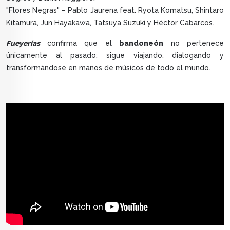
"Flores Negras" – Pablo Jaurena feat. Ryota Komatsu, Shintaro
Kitamura, Jun Hayakawa, Tatsuya Suzuki y Héctor Cabarcos.
Fueyerías
confirma que el
bandoneón
no pertenece
únicamente al pasado: sigue viajando, dialogando y
transformándose en manos de músicos de todo el mundo.