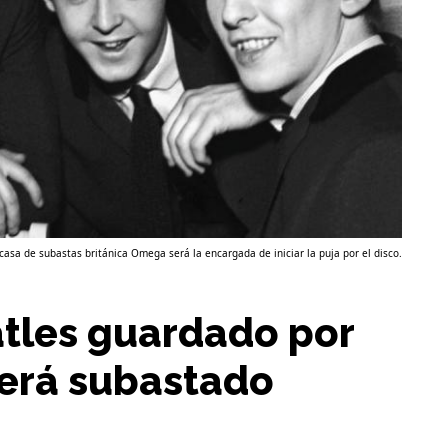
casa de subastas británica Omega será la encargada de iniciar la puja por el disco.
atles guardado por
será subastado