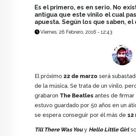
facebook
X
whatsapp
Es el primero, es en serio. No exi
antigua que este vinilo el cual p
apuesta. Según los que saben, el 
Viernes, 26 Febrero, 2016 - 12:43
El próximo
22 de marzo
será subastado
de la música. Se trata de un vinilo, per
grabaron
The Beatles
antes de firmar
estuvo guardado por 50 años en un áti
se espera conseguir por él más de
12 
Till There Was You
y
Hello Little Girl
so